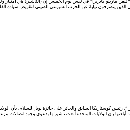
ر الأمريكي لدى بنما “كيفن مارينو كابريرا” في نفس يوم الخميس إن (التأشيرة هي 
الذين يتصرفون نيابةً عن الحزب الشيوعي الصيني لتقويض سيادة القانو
ة أبلغتها بأن الولايات المتحدة ألغت تأشيرتها بدعوى وجود اتصالات م