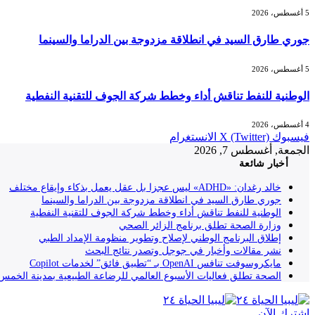
5 أغسطس، 2026
جوري طارق السيد في انطلاقة مزدوجة بين الدراما والسينما
5 أغسطس، 2026
الوطنية للنفط تناقش أداء وخطط شركة الجوف للتقنية النفطية
4 أغسطس، 2026
فيسبوك
X (Twitter)
الانستغرام
الجمعة, أغسطس 7, 2026
أخبار شائعة
خالد رغدان: «ADHD» ليس عجزا بل عقل يعمل بذكاء وإيقاع مختلف
جوري طارق السيد في انطلاقة مزدوجة بين الدراما والسينما
الوطنية للنفط تناقش أداء وخطط شركة الجوف للتقنية النفطية
وزارة الصحة تطلق برنامج الزائر الصحي
إطلاق البرنامج الوطني لإصلاح وتطوير منظومة الإمداد الطبي
نشر مقالات وأخبار في جوجل وتصدر نتائج البحث
مايكروسوفت تنافس OpenAI بـ “تطبيق فائق” لخدمات Copilot
الصحة تطلق فعاليات الأسبوع العالمي للرضاعة الطبيعية بمدينة الخمس
إشترك الآن