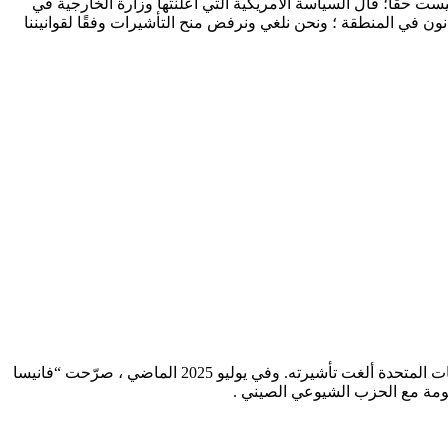
امتياز وليست حقًا؛ فال السياسة الأمريكية التي أعلنتها وزارة الخارجية في
ن في المنطقة ؛ ونحن نلغي ونرفض منح التأشيرات وفقًا لقوانيننا
يذكر أنه في وقت سابق من هذا العام 2025 الحالي، أكد “أوسكار أرياس”، رئيس كوستاريكا السابق والحائز على جائزة نوبل للسلام، بأن الولايات المتحدة ألغت تأشيرته. وفي يوليو 2025 الماضي ، صرّحت “فانيسا
زعومة مع الحزب الشيوعي الصيني .