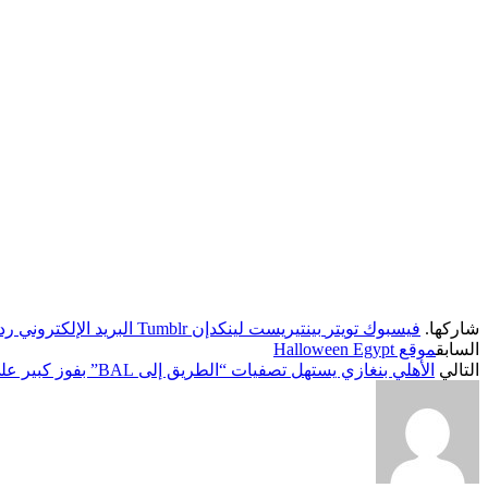
شاركها.
فيسبوك
تويتر
بينتيريست
لينكدإن
Tumblr
البريد الإلكتروني
رد
السابق
موقع Halloween Egypt
التالي
الأهلي بنغازي يستهل تصفيات “الطريق إلى BAL” بفوز كبير على سنتر فيدرالي الغيني