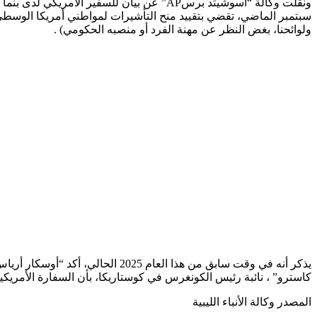
ونقلت وكالة “آسوشيتد برسAP” عن بيان للسفي
سبتمبر الماضي، تقضي بتقييد منح التأشيرات لمواطني أمريكا الوسطى 
ولوائحنا، بغض النظر عن مهنة الفرد أو منصبه الحكومي) .
كاسترو” ، نائبة رئيس الكونغرس في كوستاريكا، بأن السفارة الأمريكي
المصدر وكالة الأنباء الليبية