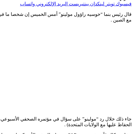
فيسبوك
تويتر
لينكدإن
بينتيريست
البريد الإلكتروني
واتساب
قال رئيس بنما “خوسيه راؤول مولينو” أمس الخميس إن شخصا ما في الس
مع الصين .
جاء ذلك خلال رد “مولينو” على سؤال في مؤتمره الصحفي الأسبوعي، حيث
الحفاظ عليها مع الولايات المتحدة) .