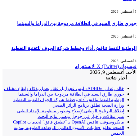
5 أغسطس، 2026
جوري طارق السيد في انطلاقة مزدوجة بين الدراما والسينما
5 أغسطس، 2026
الوطنية للنفط تناقش أداء وخطط شركة الجوف للتقنية النفطية
4 أغسطس، 2026
فيسبوك
X (Twitter)
الانستغرام
الأحد, أغسطس 9, 2026
أخبار شائعة
خالد رغدان: «ADHD» ليس عجزا بل عقل يعمل بذكاء وإيقاع مختلف
جوري طارق السيد في انطلاقة مزدوجة بين الدراما والسينما
الوطنية للنفط تناقش أداء وخطط شركة الجوف للتقنية النفطية
وزارة الصحة تطلق برنامج الزائر الصحي
إطلاق البرنامج الوطني لإصلاح وتطوير منظومة الإمداد الطبي
نشر مقالات وأخبار في جوجل وتصدر نتائج البحث
مايكروسوفت تنافس OpenAI بـ “تطبيق فائق” لخدمات Copilot
الصحة تطلق فعاليات الأسبوع العالمي للرضاعة الطبيعية بمدينة
الخمس