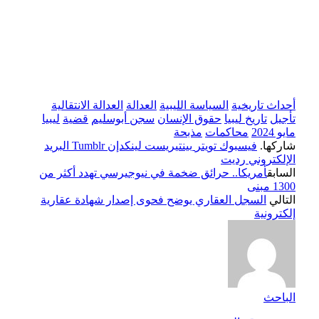
أحداث تاريخية
السياسة الليبية
العدالة
العدالة الانتقالية
تأجيل
تاريخ ليبيا
حقوق الإنسان
سجن أبوسليم
قضية
ليبيا
مايو 2024
محاكمات
مذبحة
شاركها.
فيسبوك
تويتر
بينتيريست
لينكدإن
Tumblr
البريد
الإلكتروني
رديت
السابق
أمريكا.. حرائق ضخمة في نيوجيرسي تهدد أكثر من
1300 مبنى
التالي
السجل العقاري يوضح فحوى إصدار شهادة عقارية
إلكترونية
الباحث