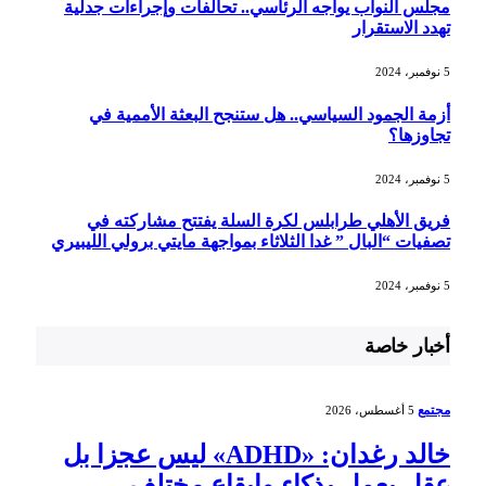
مجلس النواب يواجه الرئاسي.. تحالفات وإجراءات جدلية
تهدد الاستقرار
5 نوفمبر، 2024
أزمة الجمود السياسي.. هل ستنجح البعثة الأممية في
تجاوزها؟
5 نوفمبر، 2024
فريق الأهلي طرابلس لكرة السلة يفتتح مشاركته في
تصفيات “البال ” غدا الثلاثاء بمواجهة مايتي برولي الليبيري
5 نوفمبر، 2024
أخبار خاصة
مجتمع
5 أغسطس، 2026
خالد رغدان: «ADHD» ليس عجزا بل
عقل يعمل بذكاء وإيقاع مختلف