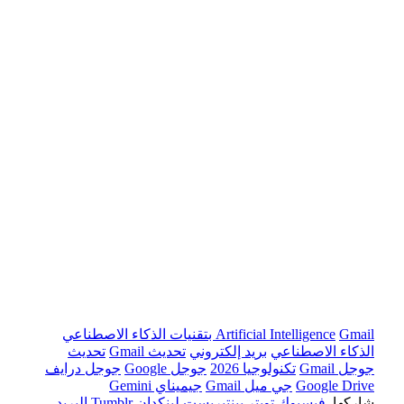
Gmail بتقنيات الذكاء الاصطناعي
Artificial Intelligence
الذكاء الاصطناعي
بريد إلكتروني
تحديث Gmail
تحديث
جوجل Gmail
تكنولوجيا 2026
جوجل Google
جوجل درايف
Google Drive
جي ميل Gmail
جيميناي Gemini
شاركها.
فيسبوك
تويتر
بينتيريست
لينكدإن
Tumblr
البريد