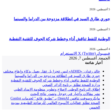
5 أغسطس، 2026
جوري طارق السيد في انطلاقة مزدوجة بين الدراما والسينما
5 أغسطس، 2026
الوطنية للنفط تناقش أداء وخطط شركة الجوف للتقنية النفطية
4 أغسطس، 2026
فيسبوك
X (Twitter)
الانستغرام
الجمعة, أغسطس 7, 2026
أخبار شائعة
خالد رغدان: «ADHD» ليس عجزا بل عقل يعمل بذكاء وإيقاع مختلف
جوري طارق السيد في انطلاقة مزدوجة بين الدراما والسينما
الوطنية للنفط تناقش أداء وخطط شركة الجوف للتقنية النفطية
وزارة الصحة تطلق برنامج الزائر الصحي
إطلاق البرنامج الوطني لإصلاح وتطوير منظومة الإمداد الطبي
نشر مقالات وأخبار في جوجل وتصدر نتائج البحث
مايكروسوفت تنافس OpenAI بـ “تطبيق فائق” لخدمات Copilot
الصحة تطلق فعاليات الأسبوع العالمي للرضاعة الطبيعية بمدينة
الخمس