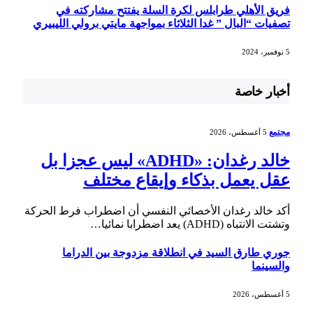
فريق الأهلي طرابلس لكرة السلة يفتتح مشاركته في
تصفيات “البال ” غدا الثلاثاء بمواجهة مايتي برولي الليبيري
5 نوفمبر، 2024
أخبار خاصة
مجتمع
5 أغسطس، 2026
خالد رغدان: «ADHD» ليس عجزا بل
عقل يعمل بذكاء وإيقاع مختلف
أكد خالد رغدان الأخصائي النفسي أن اضطراب فرط الحركة
وتشتت الانتباه (ADHD) يعد اضطرابا نمائيا…
جوري طارق السيد في انطلاقة مزدوجة بين الدراما
والسينما
5 أغسطس، 2026