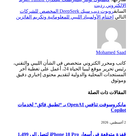
الإلكتروني
رديت
السابق
روبوت ديب سيك DeepSeek المخصص للشركات
التالي
اختتام الأولمبياد الليبي للمعلوماتية وتكريم الفائزين
Mohamed Saad
كاتب ومحرر الكتروني متخصص في الشأن الليبي والتقني،
رئيس تحرير موقع ليبيا الحياة 24، أعمل على تغطية آخر
المستجدات المحلية والدولية لتقديم محتوى إخباري دقيق
وموثوق
المقالات
ذات الصلة
مايكروسوفت تنافس OpenAI بـ “تطبيق فائق” لخدمات
Copilot
2 أغسطس، 2026
قفزة متوقعة في أسعار iPhone 18 Pro لتصل إلى 1,499