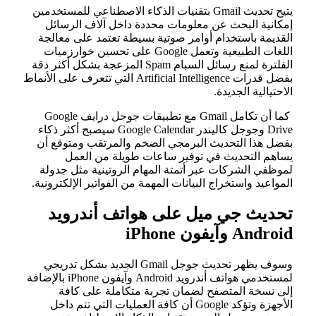
يتيح تحديث Gmail بتقنيات الذكاء الاصطناعي للمستخدمين
إمكانية البحث عن معلومات محددة داخل آلاف الرسائل
القديمة باستخدام أوامر صوتية بسيطة تعتمد على معالجة
اللغات الطبيعية وتعمل Google على تحسين خوارزميات
الفلترة لمنع رسائل السبام Spam المزعجة بشكل أكثر دقة
بفضل قدرات Artificial Intelligence التي تتعرف على الأنماط
الاحتيالية الجديدة.
كما أن تكامل Gmail مع تطبيقات جوجل درايف Google
Drive وجوجل كاليندر Google Calendar سيصبح أكثر ذكاء
بفضل هذا التحديث البرمجي الضخم والمرتقب ومتوقع أن
يساهم التحديث في توفير ساعات طويلة من العمل
لموظفي الشركات عبر أتمتة المهام الروتينية مثل جدولة
المواعيد واستخراج البيانات المهمة من الفواتير الإلكترونية.
تحديث جي ميل على هواتف أندرويد
Android وآيفون iPhone
وسوف يظهر تحديث جوجل Gmail الجديد بشكل تدريجي
لمستخدمي هواتف أندرويد Android وآيفون iPhone بالإضافة
إلى نسخة المتصفح لضمان تجربة متكاملة على كافة
الأجهزة وتؤكد Google أن كافة العمليات التي تتم داخل