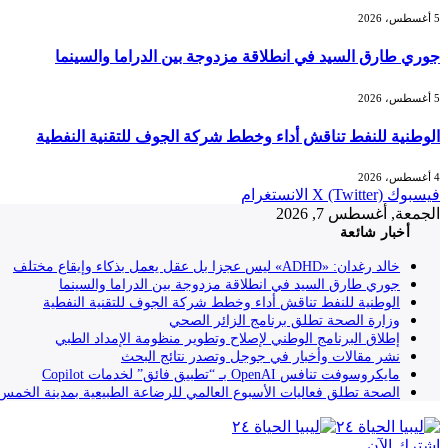
5 أغسطس، 2026
جوري طارق السيد في انطلاقة مزدوجة بين الدراما والسينما
5 أغسطس، 2026
الوطنية للنفط تناقش أداء وخطط شركة الجوف للتقنية النفطية
4 أغسطس، 2026
فيسبوك
X (Twitter)
الانستغرام
الجمعة, أغسطس 7, 2026
أخبار شائعة
خالد رغدان: «ADHD» ليس عجزا بل عقل يعمل بذكاء وإيقاع مختلف
جوري طارق السيد في انطلاقة مزدوجة بين الدراما والسينما
الوطنية للنفط تناقش أداء وخطط شركة الجوف للتقنية النفطية
وزارة الصحة تطلق برنامج الزائر الصحي
إطلاق البرنامج الوطني لإصلاح وتطوير منظومة الإمداد الطبي
نشر مقالات وأخبار في جوجل وتصدر نتائج البحث
مايكروسوفت تنافس OpenAI بـ “تطبيق فائق” لخدمات Copilot
الصحة تطلق فعاليات الأسبوع العالمي للرضاعة الطبيعية بمدينة الخمس
إشترك الآن