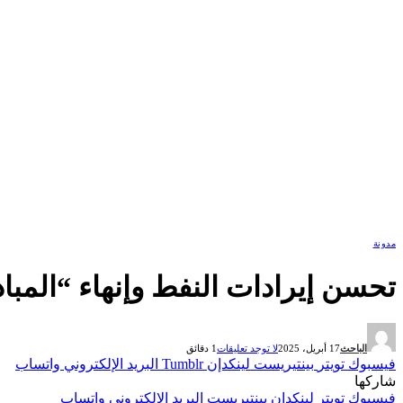
مدونة
تحسن إيرادات النفط وإنهاء “المباد
الباحث
17 أبريل، 2025
لا توجد تعليقات
1 دقائق
فيسبوك
تويتر
بينتيريست
لينكدإن
Tumblr
البريد الإلكتروني
واتساب
شاركها
فيسبوك
تويتر
لينكدإن
بينتيريست
البريد الإلكتروني
واتساب