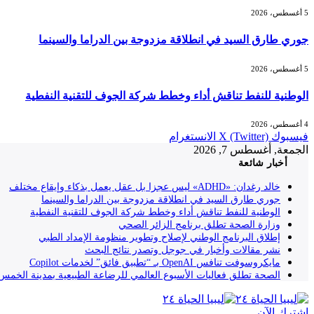
5 أغسطس، 2026
جوري طارق السيد في انطلاقة مزدوجة بين الدراما والسينما
5 أغسطس، 2026
الوطنية للنفط تناقش أداء وخطط شركة الجوف للتقنية النفطية
4 أغسطس، 2026
فيسبوك
X (Twitter)
الانستغرام
الجمعة, أغسطس 7, 2026
أخبار شائعة
خالد رغدان: «ADHD» ليس عجزا بل عقل يعمل بذكاء وإيقاع مختلف
جوري طارق السيد في انطلاقة مزدوجة بين الدراما والسينما
الوطنية للنفط تناقش أداء وخطط شركة الجوف للتقنية النفطية
وزارة الصحة تطلق برنامج الزائر الصحي
إطلاق البرنامج الوطني لإصلاح وتطوير منظومة الإمداد الطبي
نشر مقالات وأخبار في جوجل وتصدر نتائج البحث
مايكروسوفت تنافس OpenAI بـ “تطبيق فائق” لخدمات Copilot
الصحة تطلق فعاليات الأسبوع العالمي للرضاعة الطبيعية بمدينة الخمس
إشترك الآن