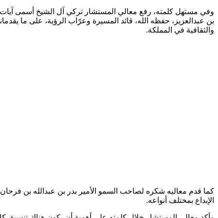
وفي مستهل كلمته، رفع معالي المستشار تركي آل الشيخ أسمى آيات ال
بن عبدالعزيز، حفظه الله، قائد المسيرة وعرّاب الرؤية، على ما يقدما
والثقافية في المملكة.
كما قدم معاليه شكره لصاحب السمو الأمير بدر بن عبدالله بن فرحان، و
الإبداع بمختلف أنواعه.
وأكد معالي المستشار خلال كلمته على أهمية أن يكون هناك تنسيق كا