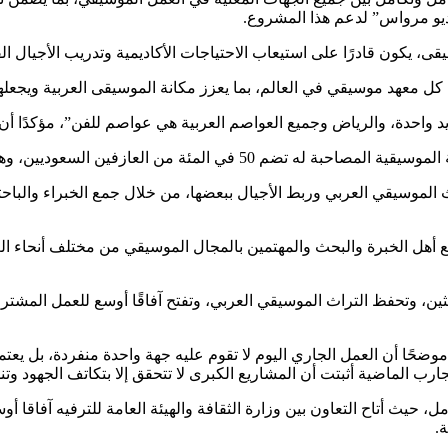
تديو مرواس” لدعم هذا المشروع.
 يكون قادرًا على استيعاب الاحتياجات الأكاديمية وتدريب الأجيال الق
كل معهد موسيقي في العالم، بما يعزز مكانة الموسيقى العربية ويجعلها ج
 يد واحدة، والرياض وجميع العواصم العربية هي عواصم للفن”، مؤكدًا أ
د إنجازًا مهمًا يعكس تطور الكفاءات السعودية في هذا المجال.
الموسيقي العربي وربط الأجيال ببعضها، من خلال جمع الخبراء والباح
ع أهل الخبرة والبحث والمهتمين بالمجال الموسيقي من مختلف أنحاء ال
حثين، وتحفظ التراث الموسيقي العربي، وتفتح آفاقًا أوسع للعمل المشت
موضحًا أن العمل الجاري اليوم لا تقوم عليه جهة واحدة منفردة، بل 
ب الماضية أثبتت أن المشاريع الكبرى لا تتحقق إلا بتكاتف الجهود وتنسي
ل، حيث أتاح التعاون بين وزارة الثقافة والهيئة العامة للترفيه آفاقا 
ة.