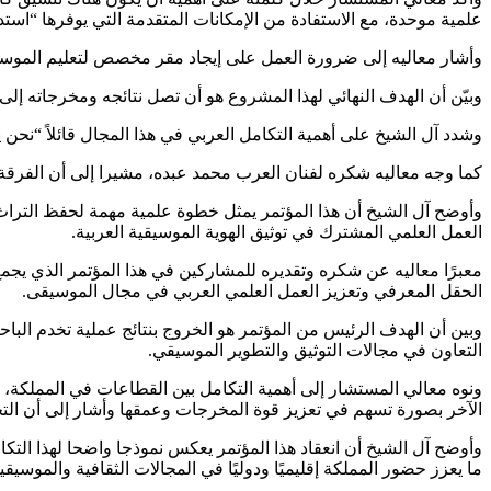
علمية موحدة، مع الاستفادة من الإمكانات المتقدمة التي يوفرها “اس
وأشار معاليه إلى ضرورة العمل على إيجاد مقر مخصص لتعليم الموسيقى،
وبيّن أن الهدف النهائي لهذا المشروع هو أن تصل نتائجه ومخرجاته إلى 
وشدد آل الشيخ على أهمية التكامل العربي في هذا المجال قائلاً “نحن
كما وجه معاليه شكره لفنان العرب محمد عبده، مشيرا إلى أن الفرقة الموسيقية المصاحبة له تضم 50 في المئة من العازفين السعوديين، وهو ما يع
وأوضح آل الشيخ أن هذا المؤتمر يمثل خطوة علمية مهمة لحفظ التراث 
العمل العلمي المشترك في توثيق الهوية الموسيقية العربية.
معبرًا معاليه عن شكره وتقديره للمشاركين في هذا المؤتمر الذي يجم
الحقل المعرفي وتعزيز العمل العلمي العربي في مجال الموسيقى.
وبين أن الهدف الرئيس من المؤتمر هو الخروج بنتائج عملية تخدم البا
التعاون في مجالات التوثيق والتطوير الموسيقي.
ونوه معالي المستشار إلى أهمية التكامل بين القطاعات في المملكة، 
الآخر بصورة تسهم في تعزيز قوة المخرجات وعمقها وأشار إلى أن التجار
وأوضح آل الشيخ أن انعقاد هذا المؤتمر يعكس نموذجا واضحا لهذا التكام
ما يعزز حضور المملكة إقليميًا ودوليًا في المجالات الثقافية والموسيقي