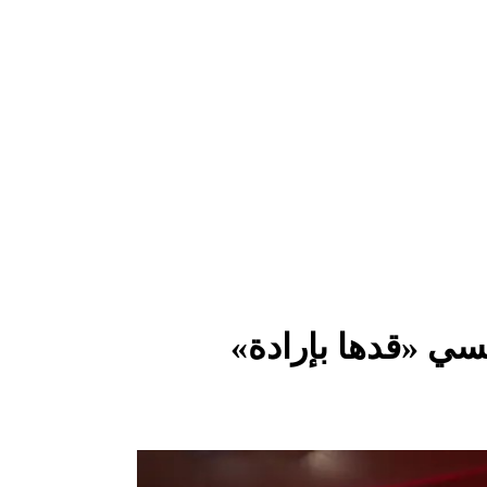
فسي «قدها بإرادة»