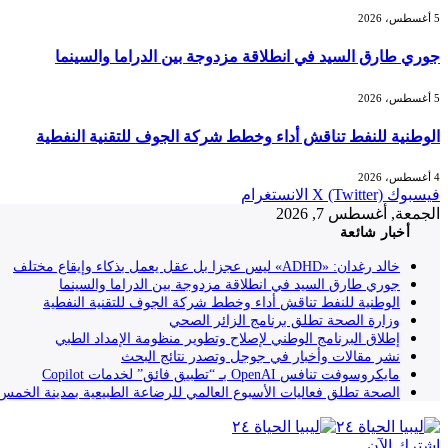
5 أغسطس، 2026
جوري طارق السيد في انطلاقة مزدوجة بين الدراما والسينما
5 أغسطس، 2026
الوطنية للنفط تناقش أداء وخطط شركة الجوف للتقنية النفطية
4 أغسطس، 2026
فيسبوك
X (Twitter)
الانستغرام
الجمعة, أغسطس 7, 2026
أخبار شائعة
خالد رغدان: «ADHD» ليس عجزا بل عقل يعمل بذكاء وإيقاع مختلف
جوري طارق السيد في انطلاقة مزدوجة بين الدراما والسينما
الوطنية للنفط تناقش أداء وخطط شركة الجوف للتقنية النفطية
وزارة الصحة تطلق برنامج الزائر الصحي
إطلاق البرنامج الوطني لإصلاح وتطوير منظومة الإمداد الطبي
نشر مقالات وأخبار في جوجل وتصدر نتائج البحث
مايكروسوفت تنافس OpenAI بـ “تطبيق فائق” لخدمات Copilot
الصحة تطلق فعاليات الأسبوع العالمي للرضاعة الطبيعية بمدينة الخمس
إشترك الآن