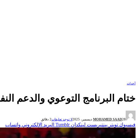
أحداث
ختام البرنامج التوعوي والدعم الن
28 ديسمبر، 2025
MOHAMED SAAD
لا توجد تعليقات
2 دقائق
فيسبوك
تويتر
بينتيريست
لينكدإن
Tumblr
البريد الإلكتروني
واتساب