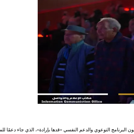
ون البرنامج التوعوي والدعم النفسي «قدها بإرادة»، الذي جاء دعمًا لل