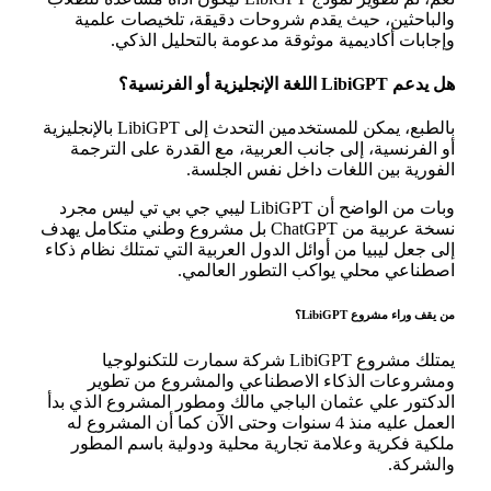
والباحثين، حيث يقدم شروحات دقيقة، تلخيصات علمية
وإجابات أكاديمية موثوقة مدعومة بالتحليل الذكي.
هل يدعم LibiGPT اللغة الإنجليزية أو الفرنسية؟
بالطبع، يمكن للمستخدمين التحدث إلى LibiGPT بالإنجليزية
أو الفرنسية، إلى جانب العربية، مع القدرة على الترجمة
الفورية بين اللغات داخل نفس الجلسة.
وبات من الواضح أن LibiGPT ليبي جي بي تي ليس مجرد
نسخة عربية من ChatGPT بل مشروع وطني متكامل يهدف
إلى جعل ليبيا من أوائل الدول العربية التي تمتلك نظام ذكاء
اصطناعي محلي يواكب التطور العالمي.
من يقف وراء مشروع LibiGPT؟
يمتلك مشروع LibiGPT شركة سمارت للتكنولوجيا
ومشروعات الذكاء الاصطناعي والمشروع من تطوير
الدكتور علي عثمان الباجي مالك ومطور المشروع الذي بدأ
العمل عليه منذ 4 سنوات وحتى الآن كما أن المشروع له
ملكية فكرية وعلامة تجارية محلية ودولية باسم المطور
والشركة.