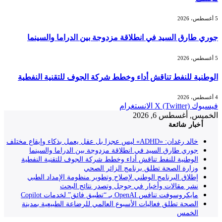
5 أغسطس، 2026
جوري طارق السيد في انطلاقة مزدوجة بين الدراما والسينما
5 أغسطس، 2026
الوطنية للنفط تناقش أداء وخطط شركة الجوف للتقنية النفطية
4 أغسطس، 2026
فيسبوك
X (Twitter)
الانستغرام
الخميس, أغسطس 6, 2026
أخبار شائعة
خالد رغدان: «ADHD» ليس عجزا بل عقل يعمل بذكاء وإيقاع مختلف
جوري طارق السيد في انطلاقة مزدوجة بين الدراما والسينما
الوطنية للنفط تناقش أداء وخطط شركة الجوف للتقنية النفطية
وزارة الصحة تطلق برنامج الزائر الصحي
إطلاق البرنامج الوطني لإصلاح وتطوير منظومة الإمداد الطبي
نشر مقالات وأخبار في جوجل وتصدر نتائج البحث
مايكروسوفت تنافس OpenAI بـ “تطبيق فائق” لخدمات Copilot
الصحة تطلق فعاليات الأسبوع العالمي للرضاعة الطبيعية بمدينة
الخمس