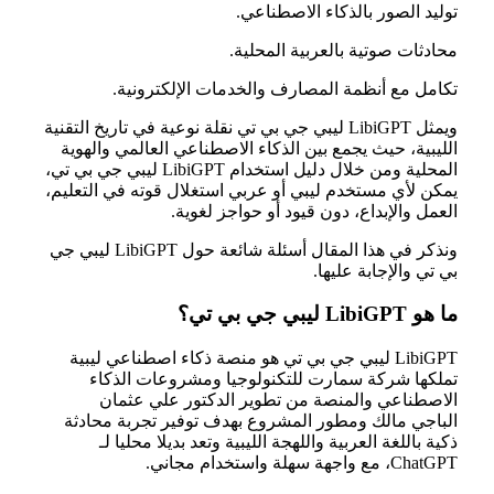
توليد الصور بالذكاء الاصطناعي.
محادثات صوتية بالعربية المحلية.
تكامل مع أنظمة المصارف والخدمات الإلكترونية.
ويمثل LibiGPT ليبي جي بي تي نقلة نوعية في تاريخ التقنية
الليبية، حيث يجمع بين الذكاء الاصطناعي العالمي والهوية
المحلية ومن خلال دليل استخدام LibiGPT ليبي جي بي تي،
يمكن لأي مستخدم ليبي أو عربي استغلال قوته في التعليم،
العمل والإبداع، دون قيود أو حواجز لغوية.
ونذكر في هذا المقال أسئلة شائعة حول LibiGPT ليبي جي
بي تي والإجابة عليها.
ما هو LibiGPT ليبي جي بي تي؟
LibiGPT ليبي جي بي تي هو منصة ذكاء اصطناعي ليبية
تملكها شركة سمارت للتكنولوجيا ومشروعات الذكاء
الاصطناعي والمنصة من تطوير الدكتور علي عثمان
الباجي مالك ومطور المشروع بهدف توفير تجربة محادثة
ذكية باللغة العربية واللهجة الليبية وتعد بديلا محليا لـ
ChatGPT، مع واجهة سهلة واستخدام مجاني.