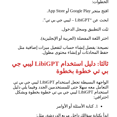
الخطوات:
افتح متجر Google Play أو App Store.
ابحث عن “LibiGPT – ليبي جي بي تي”.
ثبّت التطبيق وسجل الدخول.
اختر اللغة المفضلة (العربية أو الإنجليزية).
نصيحة: يفضل إنشاء حساب لتفعيل ميزات إضافية مثل
حفظ المحادثات أو إنشاء محتوى مطول.
ثالثا: دليل استخدام LibiGPT ليبي جي
بي تي خطوة بخطوة
الواجهة البسيطة تجعل استخدام LibiGPT ليبي جي بي تي
التعامل معه سهلا حتى للمستخدمين الجدد وفيما يلي دليل
استخدام LibiGPT ليبي جي بي تي خطوة بخطوة وبشكل
احترافي:
1. كتابة الأسئلة أو الأوامر
ابدأ بكتابة سؤالك داخل مربع الدردشة، مثل: