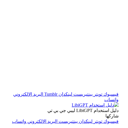
فيسبوك
تويتر
بينتيريست
لينكدإن
Tumblr
البريد الإلكتروني
واتساب
دليل استخدام LibiGPT ليبي جي بي تي
شاركها
فيسبوك
تويتر
لينكدإن
بينتيريست
البريد الإلكتروني
واتساب