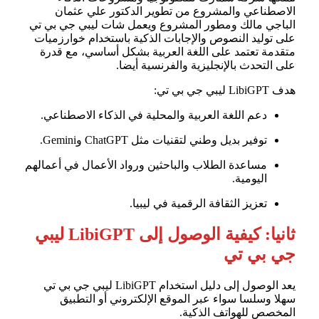
الاصطناعي والمشروع من تطوير الدكتور علي عثمان
الباجي مالك ومطور المشروع ويعمل شات ليبي جي بي تي
على توليد النصوص والإجابات الذكية باستخدام خوارزميات
متقدمة تعتمد على اللغة العربية بشكل أساسي، مع قدرة
على التحدث بالإنجليزية والفرنسية أيضا.
هدف LibiGPT ليبي جي بي تي:
دعم اللغة العربية والمحلية في الذكاء الاصطناعي.
توفير بديل وطني لتقنيات مثل ChatGPT وGemini.
مساعدة الطلاب والباحثين ورواد الأعمال في أعمالهم
اليومية.
تعزيز الثقافة الرقمية في ليبيا.
ثانيا: كيفية الوصول إلى LibiGPT ليبي
جي بي تي
يعد الوصول إلى دليل استخدام LibiGPT ليبي جي بي تي
سهلا وسلسا سواء عبر الموقع الإلكتروني أو التطبيق
المخصص للهواتف الذكية.