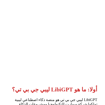
أولا: ما هو LibiGPT ليبي جي بي تي؟
LibiGPT ليبي جي بي تي هو منصة ذكاء اصطناعي ليبية
تملكها شركة سمارت للتكنولوجيا ومشروعات الذكاء