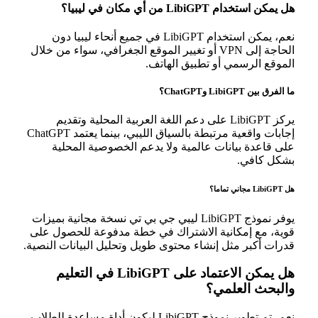
هل يمكن استخدام LibiGPT من أي مكان في ليبيا؟
نعم، يمكن استخدام LibiGPT في جميع أنحاء ليبيا دون
الحاجة إلى VPN أو تغيير الموقع الجغرافي، سواء من خلال
الموقع الرسمي أو تطبيق الهاتف.
ما الفرق بين LibiGPT وChatGPT؟
يركز LibiGPT على دعم اللغة العربية المحلية وتقديم
إجابات واقعية مرتبطة بالسياق الليبي، بينما يعتمد ChatGPT
على قاعدة بيانات عالمية ولا يدعم الخصوصية المحلية
بشكل كافي.
هل LibiGPT مجاني تماما؟
يوفر نموذج LibiGPT ليبي جي بي تي نسخة مجانية بميزات
قوية، مع إمكانية الاشتراك في خطة مدفوعة للحصول على
قدرات أكبر مثل إنشاء محتوى طويل وتحليل البيانات النصية.
هل يمكن الاعتماد على LibiGPT في التعليم
والبحث العلمي؟
نعم، تم تطوير نموذج LibiGPT ليكون أداة مساعدة للطلاب