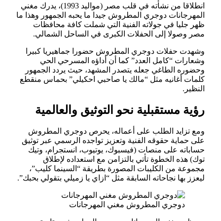
انطلاقا من نشأته في قلب مصر (مواليد 1993)، يدرك مغني
المهرجانات دوجري المطروش جيدا ما يحبه الجمهور وهذا ما
ظهر جليا في جولاته الفنية التي شملت كافة محافظات
مصر وصولا إلى الحفلات الكبرى في الساحل الشمالي.
وشهدت حفلات دوجري المطروش حضورا جماهيريا كبيرا
وشعارات “كامل العدد” كما أن أداؤه المسرحي الحي
وحضوره الطاغي جعله يتصدر المشهد، حيث يردد الجمهور
كلمات أغانيه مثل “مالك يا صاحبي احكيلي” بحماس منقطع
النظير.
رؤية مستقبلية نحو التوثيق والعالمية
ومع تزايد الطلب على أعماله، يحرص دوجري المطروش
على حماية حقوقه الفنية وتعزيز تواجده الرسمي عبر توثيق
حساباته على منصات (فيسبوك، يوتيوب، انستجرام، وتيك
توك) هذه الخطوة تأتي بالتزامن مع استعداده لإطلاق
مجموعة من الكليبات المصورة بطريقة “السينما كليب”،
ليعزز بها نجاحاته السابقة مثل “ازاي يا زميلي بتقولي بحبك”.
دوجري المطروش مغني المهرجانات