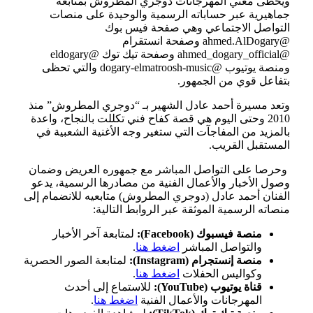
ويحظى مغني المهرجانات دوجري المطروش بمتابعة
جماهيرية عبر حساباته الرسمية والوحيدة على منصات
التواصل الاجتماعي وهي صفحة فيس بوك
@ahmed.AlDogary وصفحة انستقرام
@ahmed_dogary_official وصفحة تيك توك @eldogary
ومنصة يوتيوب @dogary-elmatroosh-music والتي تحظى
بتفاعل قوي من الجمهور.
وتعد مسيرة أحمد عادل الشهير بـ “دوجري المطروش” منذ
2010 وحتى اليوم هي قصة كفاح فني تكللت بالنجاح، واعدة
بالمزيد من المفاجآت التي ستغير وجه الأغنية الشعبية في
المستقبل القريب.
وحرصا على التواصل المباشر مع جمهوره العريض وضمان
وصول الأخبار والأعمال الفنية من مصادرها الرسمية، يدعو
الفنان أحمد عادل (دوجري المطروش) متابعيه للانضمام إلى
منصاته الرسمية الموثقة عبر الروابط التالية:
منصة فيسبوك (Facebook):
لمتابعة آخر الأخبار
والتواصل المباشر
اضغط هنا
.
منصة إنستجرام (Instagram):
لمتابعة الصور الحصرية
وكواليس الحفلات
اضغط هنا
.
قناة يوتيوب (YouTube):
للاستماع إلى أحدث
المهرجانات والأعمال الفنية
اضغط هنا
.