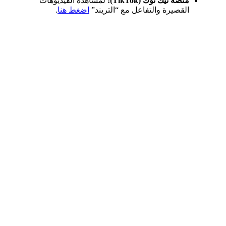
منصة تيك توك (TikTok):
لمشاهدة الفيديوهات
القصيرة والتفاعل مع “التريند”
اضغط هنا
.