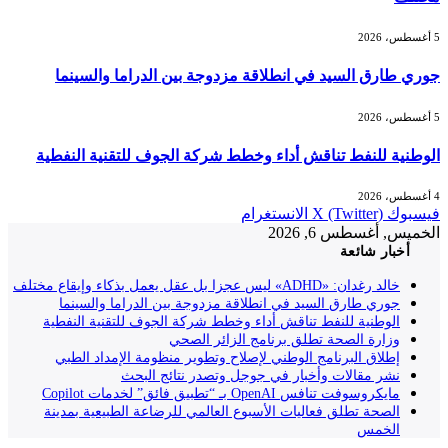
5 أغسطس، 2026
جوري طارق السيد في انطلاقة مزدوجة بين الدراما والسينما
5 أغسطس، 2026
الوطنية للنفط تناقش أداء وخطط شركة الجوف للتقنية النفطية
4 أغسطس، 2026
فيسبوك
X (Twitter)
الانستغرام
الخميس, أغسطس 6, 2026
أخبار شائعة
خالد رغدان: «ADHD» ليس عجزا بل عقل يعمل بذكاء وإيقاع مختلف
جوري طارق السيد في انطلاقة مزدوجة بين الدراما والسينما
الوطنية للنفط تناقش أداء وخطط شركة الجوف للتقنية النفطية
وزارة الصحة تطلق برنامج الزائر الصحي
إطلاق البرنامج الوطني لإصلاح وتطوير منظومة الإمداد الطبي
نشر مقالات وأخبار في جوجل وتصدر نتائج البحث
مايكروسوفت تنافس OpenAI بـ “تطبيق فائق” لخدمات Copilot
الصحة تطلق فعاليات الأسبوع العالمي للرضاعة الطبيعية بمدينة
الخمس