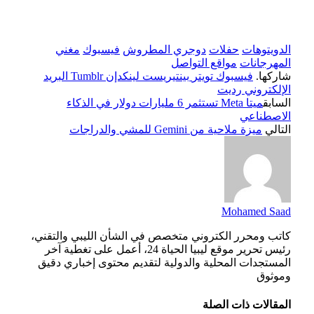
الدويتوهات
حفلات
دوجري المطروش
فيسبوك
مغني
المهرجانات
مواقع التواصل
شاركها.
فيسبوك
تويتر
بينتيريست
لينكدإن
Tumblr
البريد
الإلكتروني
رديت
السابق
ميتا Meta تستثمر 6 مليارات دولار في الذكاء
الاصطناعي
التالي
ميزة ملاحية من Gemini للمشي والدراجات
Mohamed Saad
كاتب ومحرر الكتروني متخصص في الشأن الليبي والتقني،
رئيس تحرير موقع ليبيا الحياة 24، أعمل على تغطية آخر
المستجدات المحلية والدولية لتقديم محتوى إخباري دقيق
وموثوق
المقالات
ذات الصلة