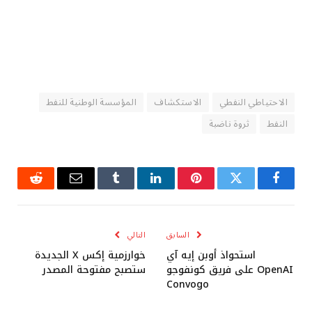
الاحتياطي النفطي
الاستكشاف
المؤسسة الوطنية للنفط
النفط
ثروة ناضبة
فيسبوك
تويتر
بينتيريست
لينكدإن
Tumblr
البريد
رديت
الإلكتروني
السابق
التالي
استحواذ أوبن إيه آي
خوارزمية إكس X الجديدة
OpenAI على فريق كونفوجو
ستصبح مفتوحة المصدر
Convogo