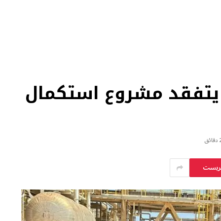
 يتفقد مشروع استكمال
قائق
يريست