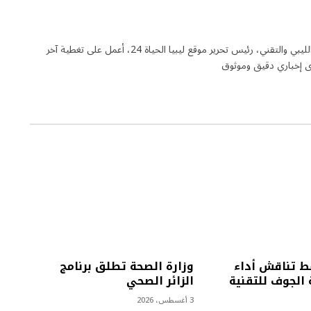
كاتب ومحرر الكتروني متخصص في الشأن الليبي والتقني، رئيس تحرير موقع ليبيا الحياة 24، أعمل على تغطية آخر
ى إخباري دقيق وموثوق
فط تناقش أداء
وزارة الصحة تطلق برنامج
لجوف للتقنية
الزائر الصحي
3 أغسطس، 2026