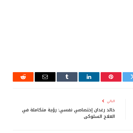
ويتر
بينتيريست
لينكدإن
Tumblr
البريد
رديت
الإلكتروني
التالي
خالد رغدان إختصاصي نفسي: رؤية متكاملة في
العلاج السلوكي