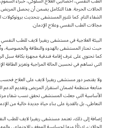
الطب النفسي، أخصائيي العلاج السلوكي، خبراء السموم،
الحالات الحرجة. هذا التكامل يضمن أن يحصل المريض عل
الشفاء التام. كما تلتزم المستشفى بتحديث بروتوكولات ا
مجالات الطب النفسي وعلاج الإدمان.
البيئة العلاجية في مستشفى ريفيرا لايف للطب النفسي و
حيث تمتاز المستشفى بالهدوء والنظافة والخصوصية، وت
كما تحتوي على غرف إقامة فندقية مجهزة بكافة سبل الراح
التي تساهم في تحسين الحالة المزاجية وتعزيز الطاقة الإي
ولا يقتصر دور مستشفى ريفيرا لايف على العلاج فحسب، ب
متابعة منتظمة لضمان استقرار المريض وتقديم الدعم الن
الأساسية التي جعلت المستشفى تحقق نسب شفاء مرتفعة م
التعاطي، بل بالقدرة على بناء حياة جديدة خالية من الإد
إضافة إلى ذلك، تعتمد مستشفى ريفيرا لايف للطب النفس
الحالات، إدراكًا منها لحساسية الموقف الاجتماعي وا