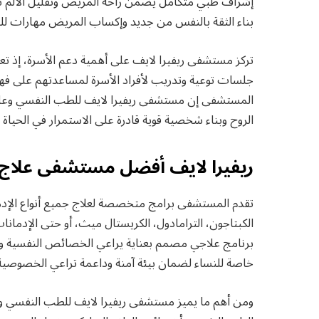
إشراف طبي متكامل يضمن راحة المريض وتقليل الألم ثم 
بناء الثقة بالنفس من جديد وإكساب المريض مهارات للت
تركز مستشفى ريفيرا لايف على أهمية دعم الأسرة، إذ تعتبر
جلسات توعية وتدريب لأفراد الأسرة لمساعدتهم على فهم
المستشفى إن مستشفى ريفيرا لايف للطب النفسي وعلاج 
الروح وبناء شخصية قوية قادرة على الاستمرار في الحياة ب
ريفيرا لايف أفضل مستشفى علاج 
تقدم المستشفى برامج متخصصة لعلاج جميع أنواع الإدمان
الكبتاجون، الترامادول، الكريستال ميث، أو حتى الإدمانات 
برنامج علاجي مصمم بعناية يراعي الخصائص النفسية وا
خاصة للنساء لضمان بيئة آمنة وداعمة تراعي الخصوصية 
ومن أهم ما يميز مستشفى ريفيرا لايف للطب النفسي وع