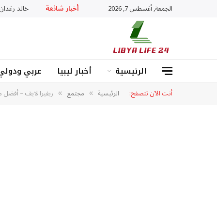
أخبار شائعة
خالد رغدان: «ADHD» ليس عجزا بل عقل يعمل بذكاء
الجمعة, أغسطس 7, 2026
الرئيسية
أخبار ليبيا
عربي ودولي
أنت الآن تتصفح:
الرئيسية
مجتمع
ريفيرا لايف – أفضل
»
»