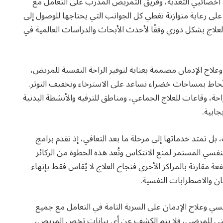
 أخصائيي التغذية، وفريق التمريض المدرب على التعامل مع
ى رعاية متوازنة تغطي كل الجوانب التي يحتاجها للوصول إلى
لعلاج بشكل دوري وفقًا لأحدث الأبحاث والدراسات العالمية في
علاج الإدمان مصممة بعناية لتوفير الراحة النفسية للمريض،
ُحاط بمساحات خضراء تساعد على الاسترخاء وتخفيف التوتر.
ة، وقاعات للعلاج الجماعي، ومناطق للترفيه والأنشطة البدنية
جابية.
ل تمتد خدماتها إلى مرحلة ما بعد التعافي، إذ تقدم برامج
فسي المستمر لمنع الانتكاس وتُعد هذه الخطوة من الركائز
قارنة بالمراكز الأخرى فنجاح العلاج لا يُقاس فقط بإنهاء
مان والاضطرابات النفسية.
ي وعلاج الإدمان على السرية التامة في التعامل مع جميع
لمهني للمرضى، فلا يتم الكشف عن أي بيانات تخص المريض،