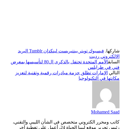
شاركها.
فيسبوك
تويتر
بينتيريست
لينكدإن
Tumblr
البريد
الإلكتروني
رديت
السابق
الأمم المتحدة تحتفل بالذكرى ال80 لتأسيسها بمعرض
فني في طرابلس
التالي
الإمارات تطلق حزمة مبادرات رقمية وتقنية لتعزيز
مكانتها في التكنولوجيا
Mohamed Saad
كاتب ومحرر الكتروني متخصص في الشأن الليبي والتقني،
رئيس تحرير موقع ليبيا الحياة 24، أعمل على تغطية آخر