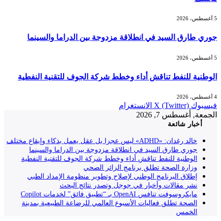
5 أغسطس، 2026
جوري طارق السيد في انطلاقة مزدوجة بين الدراما والسينما
5 أغسطس، 2026
الوطنية للنفط تناقش أداء وخطط شركة الجوف للتقنية النفطية
4 أغسطس، 2026
فيسبوك
X (Twitter)
الانستغرام
الجمعة, أغسطس 7, 2026
أخبار شائعة
خالد رغدان: «ADHD» ليس عجزا بل عقل يعمل بذكاء وإيقاع مختلف
جوري طارق السيد في انطلاقة مزدوجة بين الدراما والسينما
الوطنية للنفط تناقش أداء وخطط شركة الجوف للتقنية النفطية
وزارة الصحة تطلق برنامج الزائر الصحي
إطلاق البرنامج الوطني لإصلاح وتطوير منظومة الإمداد الطبي
نشر مقالات وأخبار في جوجل وتصدر نتائج البحث
مايكروسوفت تنافس OpenAI بـ “تطبيق فائق” لخدمات Copilot
الصحة تطلق فعاليات الأسبوع العالمي للرضاعة الطبيعية بمدينة
الخمس