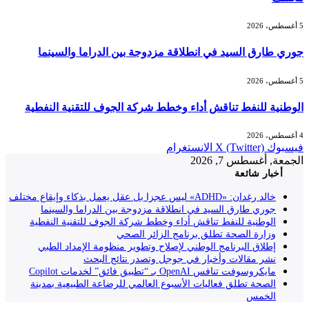
5 أغسطس، 2026
جوري طارق السيد في انطلاقة مزدوجة بين الدراما والسينما
5 أغسطس، 2026
الوطنية للنفط تناقش أداء وخطط شركة الجوف للتقنية النفطية
4 أغسطس، 2026
فيسبوك
X (Twitter)
الانستغرام
الجمعة, أغسطس 7, 2026
أخبار شائعة
خالد رغدان: «ADHD» ليس عجزا بل عقل يعمل بذكاء وإيقاع مختلف
جوري طارق السيد في انطلاقة مزدوجة بين الدراما والسينما
الوطنية للنفط تناقش أداء وخطط شركة الجوف للتقنية النفطية
وزارة الصحة تطلق برنامج الزائر الصحي
إطلاق البرنامج الوطني لإصلاح وتطوير منظومة الإمداد الطبي
نشر مقالات وأخبار في جوجل وتصدر نتائج البحث
مايكروسوفت تنافس OpenAI بـ “تطبيق فائق” لخدمات Copilot
الصحة تطلق فعاليات الأسبوع العالمي للرضاعة الطبيعية بمدينة
الخمس