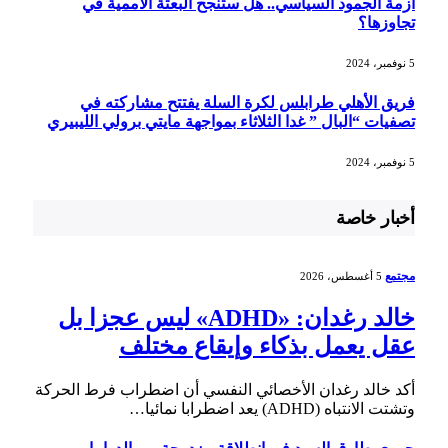
أزمة الجمود السياسي.. هل ستنجح البعثة الأممية في
تجاوزها؟
5 نوفمبر، 2024
فريق الأهلي طرابلس لكرة السلة يفتتح مشاركته في
تصفيات “البال ” غدا الثلاثاء بمواجهة مايتي برولي الليبيري
5 نوفمبر، 2024
أخبار خاصة
مجتمع
5 أغسطس، 2026
خالد رغدان: «ADHD» ليس عجزا بل
عقل يعمل بذكاء وإيقاع مختلف
أكد خالد رغدان الأخصائي النفسي أن اضطراب فرط الحركة
وتشتت الانتباه (ADHD) يعد اضطرابا نمائيا…