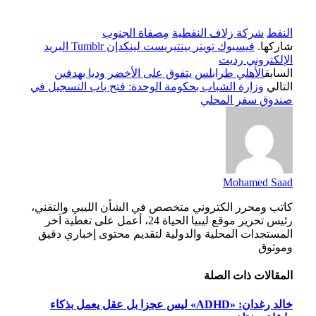
النفط
شركة زلاف النفطية
مِصفاة الجنوب
شاركها.
فيسبوك
تويتر
بينتيريست
لينكدإن
Tumblr
البريد
الإلكتروني
رديت
السابق
الأهلي طرابلس يتفوق على الأخضر وديا بهدفين
التالي
وزارة الشباب بحكومة الوحدة: فتح باب التسجيل في
صندوق سفر المحلي
Mohamed Saad
كاتب ومحرر الكتروني متخصص في الشأن الليبي والتقني،
رئيس تحرير موقع ليبيا الحياة 24، أعمل على تغطية آخر
المستجدات المحلية والدولية لتقديم محتوى إخباري دقيق
وموثوق
المقالات
ذات الصلة
خالد رغدان: «ADHD» ليس عجزا بل عقل يعمل بذكاء