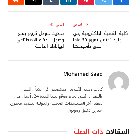
فيسبوك
تويتر
بينتيريست
لينكدإن
Tumblr
البريد
رديت
الإلكتروني
السابق
التالي
كلية التقنية الإلكترونية بني
تحديث جوجل كروم يمنع
وليد تحتفل بمرور 50 عاما
وصول الذكاء الاصطناعي
على تأسيسها
لبياناتك الخاصة
Mohamed Saad
كاتب ومحرر الكتروني متخصص في الشأن الليبي
والتقني، رئيس تحرير موقع ليبيا الحياة 24، أعمل على
تغطية آخر المستجدات المحلية والدولية لتقديم محتوى
إخباري دقيق وموثوق
المقالات
ذات الصلة