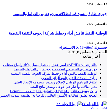
5 أغسطس، 2026
جوري طارق السيد في انطلاقة مزدوجة بين الدراما والسينما
5 أغسطس، 2026
الوطنية للنفط تناقش أداء وخطط شركة الجوف للتقنية النفطية
4 أغسطس، 2026
فيسبوك
X (Twitter)
الانستغرام
السبت, أغسطس 8, 2026
أخبار شائعة
خالد رغدان: «ADHD» ليس عجزا بل عقل يعمل بذكاء وإيقاع مختلف
جوري طارق السيد في انطلاقة مزدوجة بين الدراما والسينما
الوطنية للنفط تناقش أداء وخطط شركة الجوف للتقنية النفطية
وزارة الصحة تطلق برنامج الزائر الصحي
إطلاق البرنامج الوطني لإصلاح وتطوير منظومة الإمداد الطبي
نشر مقالات وأخبار في جوجل وتصدر نتائج البحث
مايكروسوفت تنافس OpenAI بـ “تطبيق فائق” لخدمات Copilot
الصحة تطلق فعاليات الأسبوع العالمي للرضاعة الطبيعية بمدينة الخمس
إشترك الآن