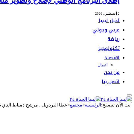
إطلاق البرنامج الوطني لإصلاح وتطوير منظ
2 أغسطس، 2026
أخبار ليبيا
عربي ودولي
رياضة
تكنولوجيا
اقتصاد
أعمال
من نحن
اتصل بنا
أنت الآن تتصفح:
الرئيسية
»
مجتمع
»
عطا البردويل.. مرشح دمياط الذي يرف