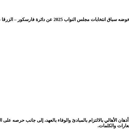
أعلن رجل الأعمال عطا أبو الفتوح البردويل، الشهير بـ عطا ال
ان الأهالي بالالتزام بالمبادئ والوفاء بالعهد، إلى جانب حرصه على ا
ارات والكلمات.