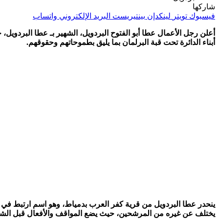
شاركها
فيسبوك
تويتر
لينكدإن
بينتيريست
البريد الإلكتروني
واتساب
أبناء الدائرة تحت قبة البرلمان بما يليق بطموحاتهم وحقوقهم.
ينحدر عطا البردويل من قرية كفر العرب بدمياط، وهو اسم ارتبط في أذه
يختلف عن غيره من المرشحين، حيث يضع المواقف والأفعال قبل الشع