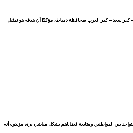
بردويل، خوضه سباق انتخابات مجلس النواب 2025 عن دائرة فارسكور – الزرقا – كفر سعد – كفر العرب بمحافظة دمياط، مؤكدًا أن هدفه هو تمثيل
لتواجد بين المواطنين ومتابعة قضاياهم بشكل مباشر، يرى مؤيدوه أنه