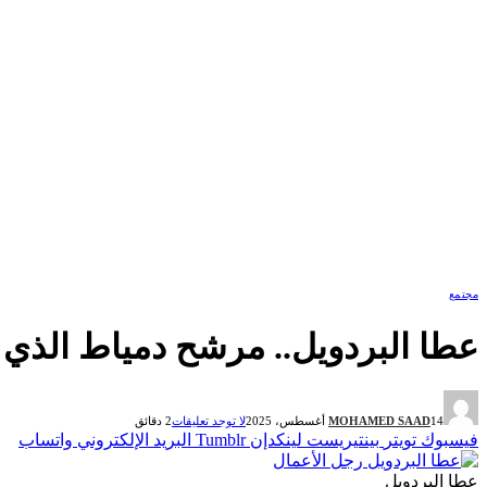
مجتمع
عطا البردويل.. مرشح دمياط الذي ير
14 أغسطس، 2025
MOHAMED SAAD
لا توجد تعليقات
2 دقائق
فيسبوك
تويتر
بينتيريست
لينكدإن
Tumblr
البريد الإلكتروني
واتساب
عطا البردويل