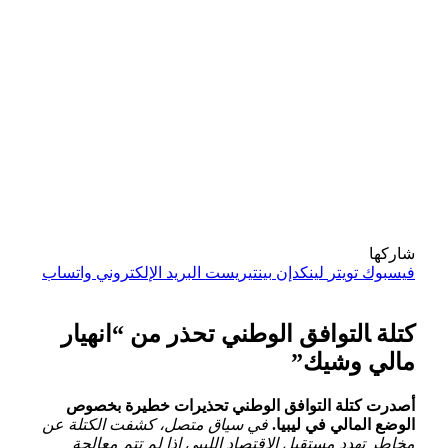
شاركها
فيسبوك
تويتر
لينكدإن
بينتيريست
البريد الإلكتروني
واتساب
كتلة ‍التوافق الوطني ​تحذر من “انهيار
مالي وشيك”
أصدرت ​كتلة التوافق ⁢الوطني تحذيرات​ خطيرة بخصوص
الوضع المالي ⁣في ليبيا.
في ⁢سياق متصل، كشفت الكتلة عن
مخاطر تهدد مستقبل ⁤الاقتصاد الليبي إذا لم تتم‌ معالجة