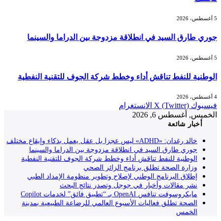
5 أغسطس، 2026
جوري طارق السيد في انطلاقة مزدوجة بين الدراما والسينما
5 أغسطس، 2026
الوطنية للنفط تناقش أداء وخطط شركة الجوف للتقنية النفطية
4 أغسطس، 2026
فيسبوك
X (Twitter)
الانستغرام
الخميس, أغسطس 6, 2026
أخبار شائعة
خالد رغدان: «ADHD» ليس عجزا بل عقل يعمل بذكاء وإيقاع مختلف
جوري طارق السيد في انطلاقة مزدوجة بين الدراما والسينما
الوطنية للنفط تناقش أداء وخطط شركة الجوف للتقنية النفطية
وزارة الصحة تطلق برنامج الزائر الصحي
إطلاق البرنامج الوطني لإصلاح وتطوير منظومة الإمداد الطبي
نشر مقالات وأخبار في جوجل وتصدر نتائج البحث
مايكروسوفت تنافس OpenAI بـ “تطبيق فائق” لخدمات Copilot
الصحة تطلق فعاليات الأسبوع العالمي للرضاعة الطبيعية بمدينة
الخمس