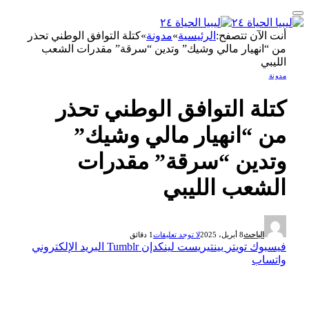
أنت الآن تتصفح:
الرئيسية
»
مدونة
»
كتلة التوافق الوطني تحذر
من “انهيار مالي وشيك” وتدين “سرقة” مقدرات الشعب
الليبي
مدونة
كتلة التوافق الوطني تحذر
من “انهيار مالي وشيك”
وتدين “سرقة” مقدرات
الشعب الليبي
الباحث
8 أبريل، 2025
لا توجد تعليقات
1 دقائق
فيسبوك
تويتر
بينتيريست
لينكدإن
Tumblr
البريد الإلكتروني
واتساب