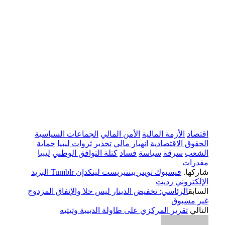
اقتصاد
الأزمة المالية
الأمن المالي
الجماعات السياسية
الحقوق الاقتصادية
انهيار مالي
تحذير
ثروات ليبيا
حماية
الشعب
سرقة
سياسة
فساد
كتلة التوافق الوطني
ليبيا
مقدرات
شاركها.
فيسبوك
تويتر
بينتيريست
لينكدإن
Tumblr
البريد
الإلكتروني
رديت
السابق
الرئاسي: تخفيض الدينار ليس حلا والإنفاق المزدوج
غير مسبوق
التالي
تقرير المركزي على طاولة الدبيية وتيتيه