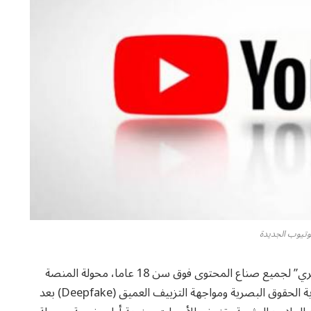
يوتيوب الجديدة
أعلنت منصة يوتيوب عن إتاحة أداة “رصد الانتحال البصري” لجميع صناع المحتوى فوق سن 18 عاما، محولة المنصة
من مجرد مسرح إبداعي إلى بيئة محوكمة سيبرانيا لحماية الحقوق البصرية ومواجهة التزييف العميق (Deepfake) بعد