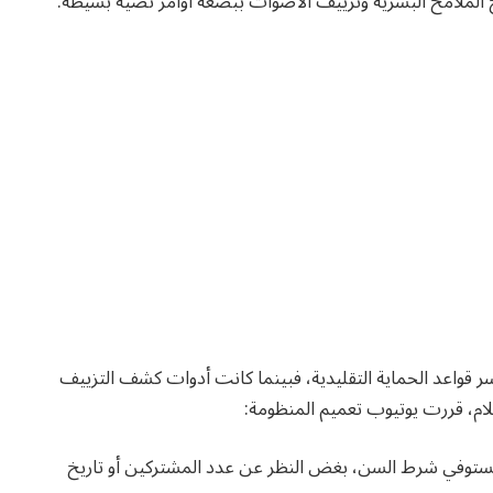
خ الملامح البشرية وتزييف الأصوات ببضعة أوامر نصية بسيطة.
رز في هذا التحديث التاريخي لعام 2026 هي كسر قواعد الحماية التقليدية، فبينما كانت أدوات كشف التزييف
علام، قررت يوتيوب تعميم المنظومة:
ة ويستوفي شرط السن، بغض النظر عن عدد المشتركين أو تاريخ