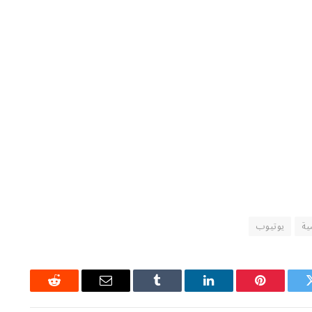
ية
يوتيوب
ويتر
بينتيريست
لينكدإن
Tumblr
البريد
رديت