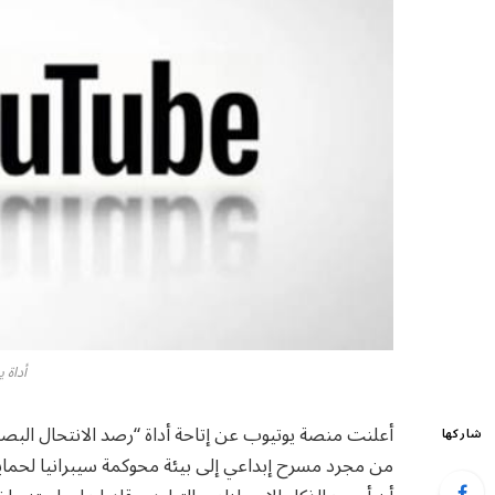
أداة 
شاركها