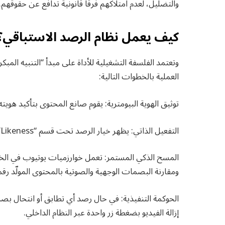
والتضليل، لعدم امتلاكهم فرقا قانونية تدافع عن حقوقهم.
كيف يعمل نظام الرصد الاستباقي؟
وتعتمد الفلسفة التشغيلية للأداة على مبدأ “التنبيه الم
العملية بالخطوات التالية:
توثيق الهوية البيومترية: يقوم صانع المحتوى بتأكيد هويته
التفعيل الذاتي: يظهر خيار الرصد تحت قسم “Likeness” داخل إعدادات كشف المحتوى (Content Detection).
المسح الذكي المستمر: تعمل خوارزميات يوتيوب في الخ
ومقارنة البصمات الوجهية والصوتية بالمحتوى المولّد رقمي
الحوكمة التنفيذية: في حال رصد أي تطابق أو انتحال بصر
إزالة الفيديو بضغطة زر واحدة عبر النظام الداخلي.