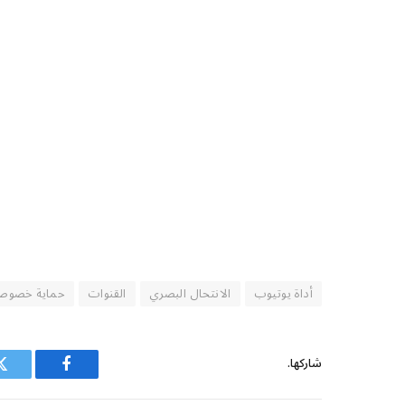
أداة يوتيوب
الانتحال البصري
القنوات
حماية خصوص
شاركها.
فيسبوك
ت