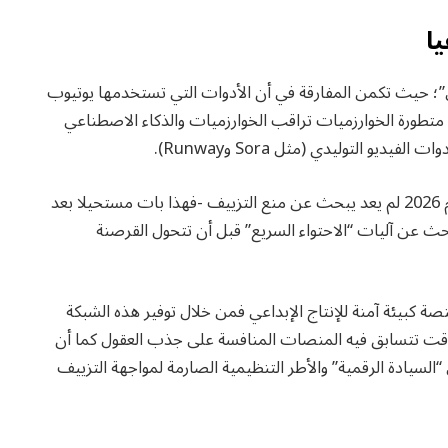
ا
؛ حيث تكمن المفارقة في أن الأدوات التي تستخدمها يوتيوب
 متطورة الخوارزميات تراقب الخوارزميات والذكاء الاصطناعي
و التوليدي (مثل Sora وRunway).
ويعكس هذا الصراع المستمر حقيقة أن العالم التقني لعام 2026 لم يعد يبحث عن منع التزييف -فهذا بات مستحيلا بعد
بحث عن آليات “الاحتواء السريع” قبل أن تتحول القرصنة
 كبيئة آمنة للإنتاج الإبداعي فمن خلال توفير هذه الشبكة
وقت تتسابق فيه المنصات المنافسة على جذب العقول كما أن
السيادة الرقمية” والأطر التنظيمية الصارمة لمواجهة التزييف