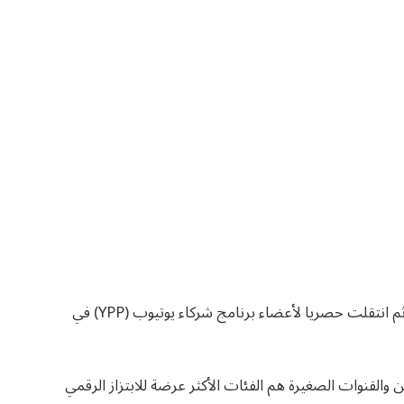
التطور التاريخي: بدأت الأداة كنسخة تجريبية عام 2024، ثم انتقلت حصريا لأعضاء برنامج شركاء يوتيوب (YPP) في
والقنوات الصغيرة هم الفئات الأكثر عرضة للابتزاز الرقمي