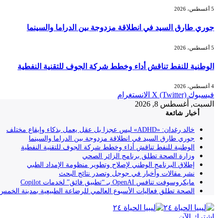
5 أغسطس، 2026
جوري طارق السيد في انطلاقة مزدوجة بين الدراما والسينما
5 أغسطس، 2026
الوطنية للنفط تناقش أداء وخطط شركة الجوف للتقنية النفطية
4 أغسطس، 2026
فيسبوك
X (Twitter)
الانستغرام
السبت, أغسطس 8, 2026
أخبار شائعة
خالد رغدان: «ADHD» ليس عجزا بل عقل يعمل بذكاء وإيقاع مختلف
جوري طارق السيد في انطلاقة مزدوجة بين الدراما والسينما
الوطنية للنفط تناقش أداء وخطط شركة الجوف للتقنية النفطية
وزارة الصحة تطلق برنامج الزائر الصحي
إطلاق البرنامج الوطني لإصلاح وتطوير منظومة الإمداد الطبي
نشر مقالات وأخبار في جوجل وتصدر نتائج البحث
مايكروسوفت تنافس OpenAI بـ “تطبيق فائق” لخدمات Copilot
الصحة تطلق فعاليات الأسبوع العالمي للرضاعة الطبيعية بمدينة الخمس
إشترك الآن