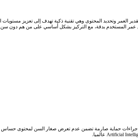
ت شركة أوبن إيه آي OpenAI ميزة شات جي بي تي ChatGPT لتقدير العمر وتحديد المحتوى وهي تقنية ذ
ر المستخدم بدقة، مع التركيز بشكل أساسي على من هم دون سن 18 عاما.