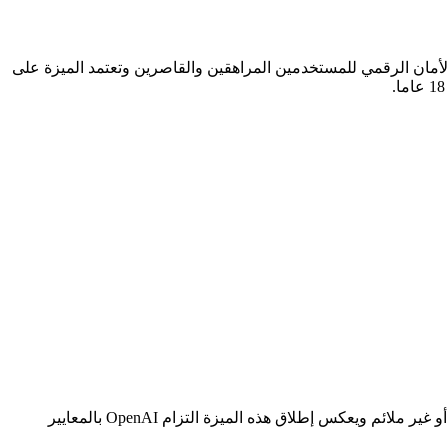
كية تهدف إلى تعزيز مستويات الأمان الرقمي للمستخدمين المراهقين والقاصرين وتعتمد الميزة على
وتهدف شركة أوبن إيه آي من خلال ميزة شات جي بي تي إلى تطبيق إجراءات حماية صارمة تضمن عدم تعرض صغار السن لمحتوى حساس أو غير ملائم ويعكس إطلاق هذه الميزة التزام OpenAI بالمعايير