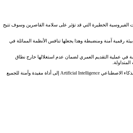
 التحديات الفيروسية الخطيرة التي قد تؤثر على سلامة القاصرين وسوف تتيح
 بيئة رقمية آمنة ومنضبطة وهذا يجعلها تنافس الأنظمة المماثلة في
 في عملية التقديم العمري لضمان عدم استغلالها خارج نطاق
المتداولة.
وتعد هذه الخطوة ضمن ميزة شات جي بي تي ChatGPT لتقدير العمر وتحديد المحتوى جزءا من استراتيجية سام ألتمان Sam Altman لتحويل الذكاء الاصطناعي Artificial Intelligence إلى أداة مفيدة وآمنة للجميع