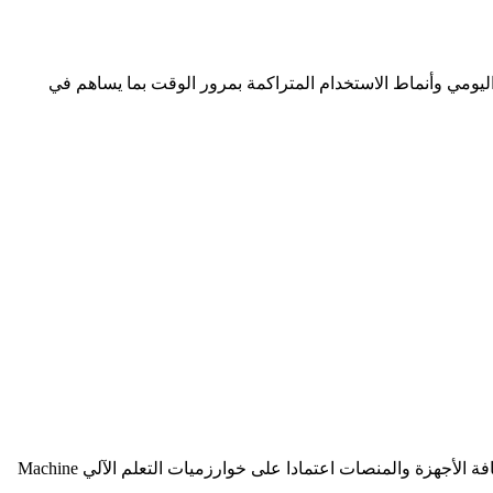
لنشاط اليومي وأنماط الاستخدام المتراكمة بمرور الوقت بما يساهم في
وتعمل أوبن إيه آي على دمج هذه التقنية ضمن تطبيقاتها على أنظمة أندرويد Android وآيفون iPhone لضمان شمولية ميزة شات جي بي تي لكافة الأجهزة والمنصات اعتمادا على خوارزميات التعلم الآلي Machine