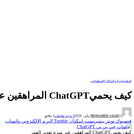
التكنولوجيا والذكاء الاصطناعي
كيف يحميChatGPT المراهقين عبر ميزة تقدير العمر؟
22 يناير، 2026
MOHAMED SAAD
لا توجد تعليقات
3 دقائق
فيسبوك
تويتر
بينتيريست
لينكدإن
Tumblr
البريد الإلكتروني
واتساب
كيف يحميChatGPT المراهقين عبر ميزة تقدير العمر