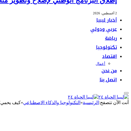
إطلاق البرنامج الوطني لإصلاح وتطوير منظ
2 أغسطس، 2026
أخبار ليبيا
عربي ودولي
رياضة
تكنولوجيا
اقتصاد
أعمال
من نحن
اتصل بنا
أنت الآن تتصفح:
الرئيسية
»
التكنولوجيا والذكاء الاصطناعي
»
كيف يحميChatGPT المراهقين عبر ميزة تقدير العمر؟