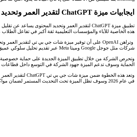
ايجابيات ميزة ChatGPT لتقدير العمر وتحديد المحتوى
تطبيق ميزة ChatGPT لتقدير العمر وتحديد المحتوى ي
هذه الخاصية للآباء والمؤسسات التعليمية ثقة أكبر في تفاعل الطلا
وتراهن OpenAI على أن توفير ميزة شات جي بي تي لتقدير
شركات مثل جوجل Google وميتا Meta عبر تقديم تحليل سلوكي عميق يعتمد على معالجة اللغات الطبيعية.
وتحرص الشركة من خلال تطبيق الميزة الجديدة على حماية خصوصية ال
الحماية وسوف تدعم الميزة جهود الشركة في التوسع داخل قطاعات الت
في عام 2026 وسوف تظل الميزة تحت التحديث المستمر لضمان مواكبة الأنماط السلوكية المتغيرة للمستخدمين حول العالم.