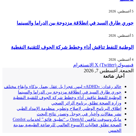
5 أغسطس، 2026
جوري طارق السيد في انطلاقة مزدوجة بين الدراما والسينما
5 أغسطس، 2026
الوطنية للنفط تناقش أداء وخطط شركة الجوف للتقنية النفطية
4 أغسطس، 2026
فيسبوك
X (Twitter)
الانستغرام
الجمعة, أغسطس 7, 2026
أخبار شائعة
خالد رغدان: «ADHD» ليس عجزا بل عقل يعمل بذكاء وإيقاع مختلف
جوري طارق السيد في انطلاقة مزدوجة بين الدراما والسينما
الوطنية للنفط تناقش أداء وخطط شركة الجوف للتقنية النفطية
وزارة الصحة تطلق برنامج الزائر الصحي
إطلاق البرنامج الوطني لإصلاح وتطوير منظومة الإمداد الطبي
نشر مقالات وأخبار في جوجل وتصدر نتائج البحث
مايكروسوفت تنافس OpenAI بـ “تطبيق فائق” لخدمات Copilot
الصحة تطلق فعاليات الأسبوع العالمي للرضاعة الطبيعية بمدينة
الخمس