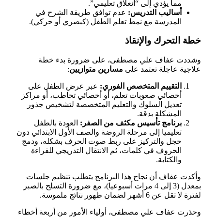
مما يؤدي إلى “انغلاق تعليمي”.
أساليب التدريس:
عدم توافق طريقة الشرح في
المدرسة مع نمط تعلم الطفل (كبصري أو حركي).
خطة التحرك والإنقاذ
وشددت عفاف علي مصطفى، على ضرورة بدء خطة
علاجية عاجلة تعتمد على
مسارين متوازيين
:
التقييم المتخصص الفوري:
عبر عرض الطفل على
أخصائي صعوبات تعلم، أو أخصائي تخاطب، أو مراكز
تعديل السلوك والتعليم المتخصصة لتشخيص جذور
المشكلة بدقة.
برنامج تأسيس مكثف من الصفر:
العودة بالطفل
تعليميا إلى مرحلة الروضة والصف الأول الابتدائي دون
خجل والتركيز على ربط صوت الحرف بشكله، ودمج
الحروف في كلمات، ثم الانتقال التدريجي للقراءة
والكتابة.
وأكدت عفاف أن نجاح هذا البرنامج يتطلب تنظيم جلسات
بمعدل (3 إلى 4 مرات أسبوعيا)، مع ضرورة التسلح بالصبر
لفترة لا تقل عن 6 أشهر لضمان ظهور نتائج ملموسة.
وحذرت عفاف علي مصطفى، أولياء الأمور من أربعة أخطاء