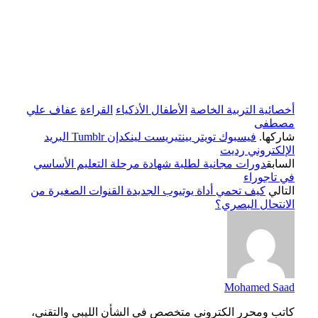
أخصائية التربية الخاصة
الأطفال الأذكياء
القراءة
عفاف علي
مصطفى
شاركها.
فيسبوك
تويتر
بينتيريست
لينكدإن
Tumblr
البريد
الإلكتروني
رديت
السابق
دورات مجانية لطلبة شهادة مرحلة التعليم الأساسي
في تاجوراء
التالي
كيف تحمي أداة يوتيوب الجديدة القنوات الصغيرة من
الانتحال البصري؟
Mohamed Saad
كاتب ومحرر الكتروني متخصص في الشأن الليبي والتقني،