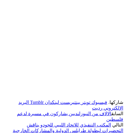
شاركها.
فيسبوك
تويتر
بينتيريست
لينكدإن
Tumblr
البريد
الإلكتروني
رديت
السابق
الالاف من النيوزلنديين يشاركون في مسيرة لدعم
فلسطين
التالي
المكتب التنفيذي للاتحاد الليبي للجودو يناقش
التحضيرات لبطولة طرابلس الدولية والمشاركات الخارجية