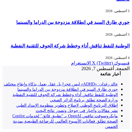
5 أغسطس، 2026
جوري طارق السيد في انطلاقة مزدوجة بين الدراما والسينما
5 أغسطس، 2026
الوطنية للنفط تناقش أداء وخطط شركة الجوف للتقنية النفطية
4 أغسطس، 2026
فيسبوك
X (Twitter)
الانستغرام
الجمعة, أغسطس 7, 2026
أخبار شائعة
خالد رغدان: «ADHD» ليس عجزا بل عقل يعمل بذكاء وإيقاع مختلف
جوري طارق السيد في انطلاقة مزدوجة بين الدراما والسينما
الوطنية للنفط تناقش أداء وخطط شركة الجوف للتقنية النفطية
وزارة الصحة تطلق برنامج الزائر الصحي
إطلاق البرنامج الوطني لإصلاح وتطوير منظومة الإمداد الطبي
نشر مقالات وأخبار في جوجل وتصدر نتائج البحث
مايكروسوفت تنافس OpenAI بـ “تطبيق فائق” لخدمات Copilot
الصحة تطلق فعاليات الأسبوع العالمي للرضاعة الطبيعية بمدينة
الخمس