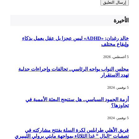
الأخيرة
خالد رغدان: «ADHD» ليس عجزا بل عقل يعمل بذكاء
وإيقاع مختلف
5 أغسطس، 2026
مجلس النواب يواجه الرئاسي.. تحالفات وإجراءات جدلية
تهدد الاستقرار
5 نوفمبر، 2024
أزمة الجمود السياسي.. هل ستنجح البعثة الأممية في
تجاوزها؟
5 نوفمبر، 2024
فريق الأهلي طرابلس لكرة السلة يفتتح مشاركته في
تصفيات “البال ” غدا الثلاثاء بمواجهة مايتي برولي الليبيري