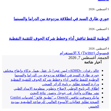
5 أغسطس، 2026
جوري طارق السيد في انطلاقة مزدوجة بين الدراما والسينما
5 أغسطس، 2026
الوطنية للنفط تناقش أداء وخطط شركة الجوف للتقنية النفطية
4 أغسطس، 2026
فيسبوك
X (Twitter)
الانستغرام
الجمعة, أغسطس 7, 2026
أخبار شائعة
خالد رغدان: «ADHD» ليس عجزا بل عقل يعمل بذكاء وإيقاع مختلف
جوري طارق السيد في انطلاقة مزدوجة بين الدراما والسينما
الوطنية للنفط تناقش أداء وخطط شركة الجوف للتقنية النفطية
وزارة الصحة تطلق برنامج الزائر الصحي
إطلاق البرنامج الوطني لإصلاح وتطوير منظومة الإمداد الطبي
نشر مقالات وأخبار في جوجل وتصدر نتائج البحث
مايكروسوفت تنافس OpenAI بـ “تطبيق فائق” لخدمات Copilot
الصحة تطلق فعاليات الأسبوع العالمي للرضاعة الطبيعية بمدينة
الخمس