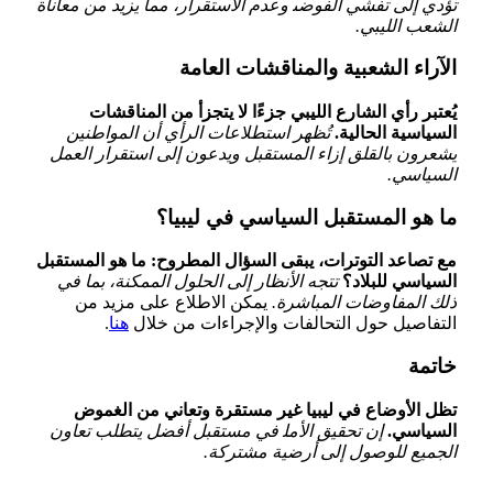
تؤدي إلى تفشي الفوضى‍ وعدم الاستقرار، مما يزيد من​ معاناة
الشعب الليبي.
الآراء الشعبية والمناقشات ‌العامة
يُعتبر رأي الشارع الليبي جزءًا لا يتجزأ من ⁢المناقشات
السياسية الحالية.
تُظهر استطلاعات‌ الرأي أن المواطنين
يشعرون بالقلق إزاء المستقبل ويدعون إلى استقرار العمل
السياسي.
ما ⁣هو المستقبل السياسي في ليبيا؟
مع تصاعد التوترات، يبقى السؤال⁣ المطروح: ما ⁢هو المستقبل
السياسي للبلاد؟
تتجه الأنظار إلى الحلول ⁣الممكنة، بما في
ذلك المفاوضات المباشرة.
يمكن الاطلاع ⁤على ⁢مزيد من
التفاصيل حول التحالفات والإجراءات من⁣ خلال
هنا
.
خاتمة
تظل الأوضاع في ليبيا غير مستقرة وتعاني من الغموض
السياسي.
إن تحقيق الأمل‍ في​ مستقبل أفضل يتطلب تعاون
الجميع للوصول إلى أرضية مشتركة.