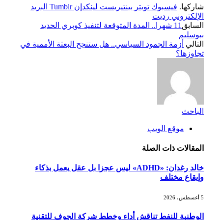
شاركها.
فيسبوك
تويتر
بينتيريست
لينكدإن
Tumblr
البريد
الإلكتروني
رديت
السابق
11 شهرا.. المدة المتوقعة لتنفيذ كوبري الحديد
ببوسليم
التالي
أزمة الجمود السياسي.. هل ستنجح البعثة الأممية في
تجاوزها؟
الباحث
موقع الويب
المقالات
ذات الصلة
خالد رغدان: «ADHD» ليس عجزا بل عقل يعمل بذكاء
وإيقاع مختلف
5 أغسطس، 2026
الوطنية للنفط تناقش أداء وخطط شركة الجوف للتقنية