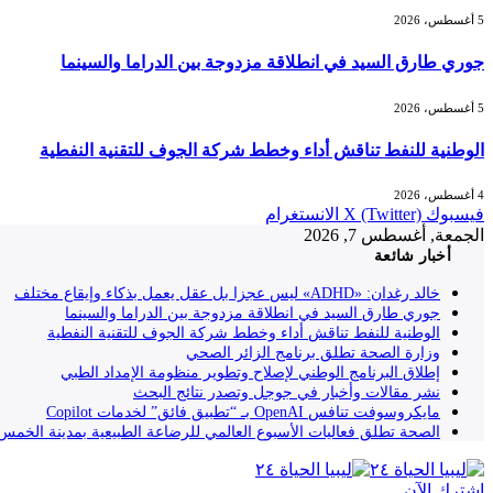
5 أغسطس، 2026
جوري طارق السيد في انطلاقة مزدوجة بين الدراما والسينما
5 أغسطس، 2026
الوطنية للنفط تناقش أداء وخطط شركة الجوف للتقنية النفطية
4 أغسطس، 2026
فيسبوك
X (Twitter)
الانستغرام
الجمعة, أغسطس 7, 2026
أخبار شائعة
خالد رغدان: «ADHD» ليس عجزا بل عقل يعمل بذكاء وإيقاع مختلف
جوري طارق السيد في انطلاقة مزدوجة بين الدراما والسينما
الوطنية للنفط تناقش أداء وخطط شركة الجوف للتقنية النفطية
وزارة الصحة تطلق برنامج الزائر الصحي
إطلاق البرنامج الوطني لإصلاح وتطوير منظومة الإمداد الطبي
نشر مقالات وأخبار في جوجل وتصدر نتائج البحث
مايكروسوفت تنافس OpenAI بـ “تطبيق فائق” لخدمات Copilot
الصحة تطلق فعاليات الأسبوع العالمي للرضاعة الطبيعية بمدينة الخمس
إشترك الآن