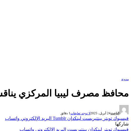
مدونة
محافظ مصرف ليبيا المركزي يناقش
الباحث
24 أبريل، 2025
لا توجد تعليقات
1 دقائق
فيسبوك
تويتر
بينتيريست
لينكدإن
Tumblr
البريد الإلكتروني
واتساب
شاركها
فيسبوك
تويتر
لينكدإن
بينتيريست
البريد الإلكتروني
واتساب