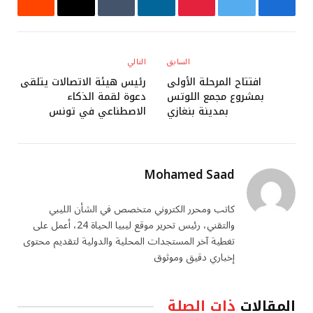
فيسبوك
تويتر
بينتيريست
لينكدإن
Tumblr
البريد
رديت
الإلكتروني
السابق
التالي
افتتاح المرحلة الأولى
رئيس هيئة الاتصالات يتلقى
بمشروع مجمع اللوتس
دعوة لقمة الذكاء
بمدينة بنغازي
الاصطناعي في تونس
Mohamed Saad
كاتب ومحرر الكتروني متخصص في الشأن الليبي
والتقني، رئيس تحرير موقع ليبيا الحياة 24، أعمل على
تغطية آخر المستجدات المحلية والدولية لتقديم محتوى
إخباري دقيق وموثوق
المقالات
ذات الصلة