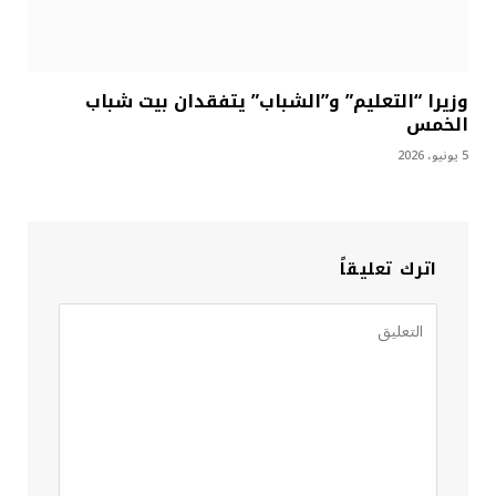
وزيرا “التعليم” و”الشباب” يتفقدان بيت شباب
الخمس
5 يونيو، 2026
اترك تعليقاً