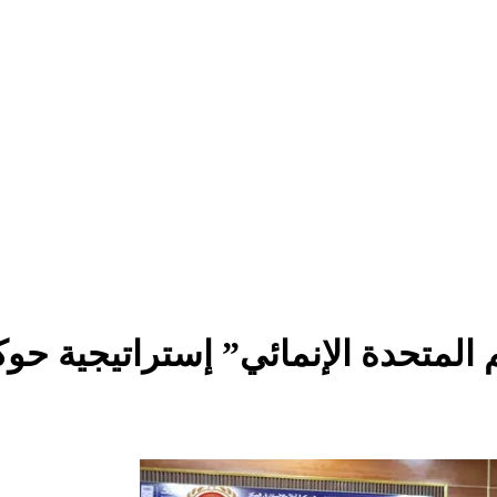
 المتحدة الإنمائي” إستراتيجية حو