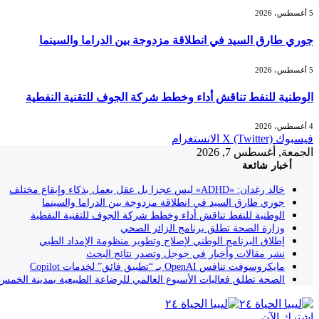
5 أغسطس، 2026
جوري طارق السيد في انطلاقة مزدوجة بين الدراما والسينما
5 أغسطس، 2026
الوطنية للنفط تناقش أداء وخطط شركة الجوف للتقنية النفطية
4 أغسطس، 2026
فيسبوك
X (Twitter)
الانستغرام
الجمعة, أغسطس 7, 2026
أخبار شائعة
خالد رغدان: «ADHD» ليس عجزا بل عقل يعمل بذكاء وإيقاع مختلف
جوري طارق السيد في انطلاقة مزدوجة بين الدراما والسينما
الوطنية للنفط تناقش أداء وخطط شركة الجوف للتقنية النفطية
وزارة الصحة تطلق برنامج الزائر الصحي
إطلاق البرنامج الوطني لإصلاح وتطوير منظومة الإمداد الطبي
نشر مقالات وأخبار في جوجل وتصدر نتائج البحث
مايكروسوفت تنافس OpenAI بـ “تطبيق فائق” لخدمات Copilot
الصحة تطلق فعاليات الأسبوع العالمي للرضاعة الطبيعية بمدينة الخمس
إشترك الآن