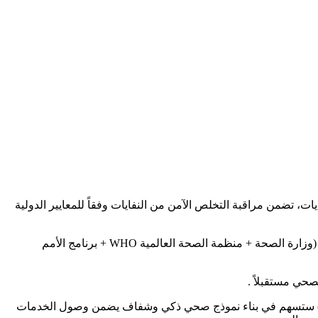
ة (QR) وموازين (IoT) ولوحة تحكم مشتركة بين الوزارة والبلديات، تضمن مراقبة التخلص الآمن من النفايات وفقاً للمعايير الدولية
• ورش عمل دولية وحوكمة الصحة الرقمية: تفعيل برامج التعلم الأفقي وتبادل الخبرات الدولية إلى جانب بناء آلية تنسيق ثلاثية مشتركة تضم (وزارة الصحة + منظمة الصحة العالمية WHO + برنامج الأمم
صحي مستقبلاً .
كد الدكتور محمد الغوج في ختام الاجتماع أن مخرجات هذا التعاون الدولي ولا سيما الشراكة مع الـ UNDP ومنظمة الصحة العالمية (WHO) ستسهم في بناء نموذج صحي ذكي وشفاف يضمن وصول الخدمات