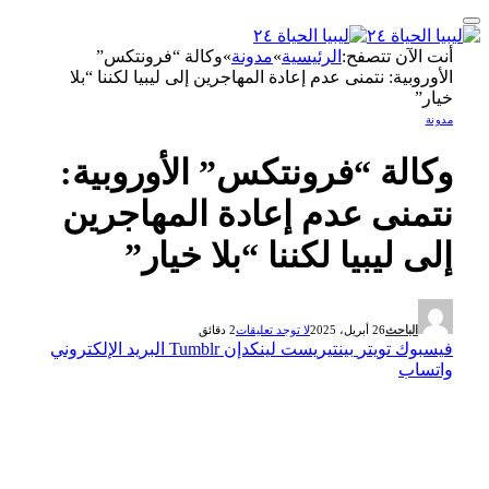
أنت الآن تتصفح:
الرئيسية
»
مدونة
»
وكالة “فرونتكس”
الأوروبية: نتمنى عدم إعادة المهاجرين إلى ليبيا لكننا “بلا
خيار”
مدونة
وكالة “فرونتكس” الأوروبية:
نتمنى عدم إعادة المهاجرين
إلى ليبيا لكننا “بلا خيار”
الباحث
26 أبريل، 2025
لا توجد تعليقات
2 دقائق
فيسبوك
تويتر
بينتيريست
لينكدإن
Tumblr
البريد الإلكتروني
واتساب