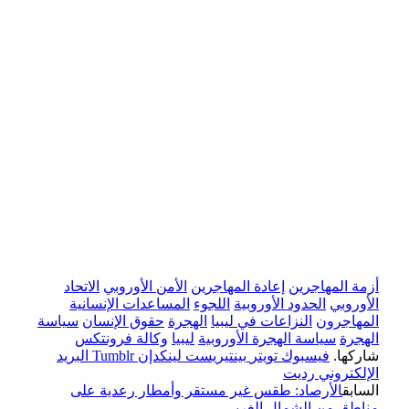
أزمة المهاجرين
إعادة المهاجرين
الأمن الأوروبي
الاتحاد
الأوروبي
الحدود الأوروبية
اللجوء
المساعدات الإنسانية
المهاجرون
النزاعات في ليبيا
الهجرة
حقوق الإنسان
سياسة
الهجرة
سياسة الهجرة الأوروبية
ليبيا
وكالة فرونتكس
شاركها.
فيسبوك
تويتر
بينتيريست
لينكدإن
Tumblr
البريد
الإلكتروني
رديت
السابق
الأرصاد: طقس غير مستقر وأمطار رعدية على
مناطق من الشمال الغربي