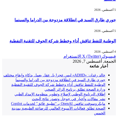
5 أغسطس، 2026
جوري طارق السيد في انطلاقة مزدوجة بين الدراما والسينما
5 أغسطس، 2026
الوطنية للنفط تناقش أداء وخطط شركة الجوف للتقنية النفطية
4 أغسطس، 2026
فيسبوك
X (Twitter)
الانستغرام
الجمعة, أغسطس 7, 2026
أخبار شائعة
خالد رغدان: «ADHD» ليس عجزا بل عقل يعمل بذكاء وإيقاع مختلف
جوري طارق السيد في انطلاقة مزدوجة بين الدراما والسينما
الوطنية للنفط تناقش أداء وخطط شركة الجوف للتقنية النفطية
وزارة الصحة تطلق برنامج الزائر الصحي
إطلاق البرنامج الوطني لإصلاح وتطوير منظومة الإمداد الطبي
نشر مقالات وأخبار في جوجل وتصدر نتائج البحث
مايكروسوفت تنافس OpenAI بـ “تطبيق فائق” لخدمات Copilot
الصحة تطلق فعاليات الأسبوع العالمي للرضاعة الطبيعية بمدينة
الخمس