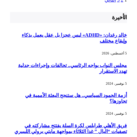
الأخيرة
خالد رغدان: «ADHD» ليس عجزا بل عقل يعمل بذكاء
وإيقاع مختلف
5 أغسطس، 2026
مجلس النواب يواجه الرئاسي.. تحالفات وإجراءات جدلية
تهدد الاستقرار
5 نوفمبر، 2024
أزمة الجمود السياسي.. هل ستنجح البعثة الأممية في
تجاوزها؟
5 نوفمبر، 2024
فريق الأهلي طرابلس لكرة السلة يفتتح مشاركته في
تصفيات “البال ” غدا الثلاثاء بمواجهة مايتي برولي الليبيري