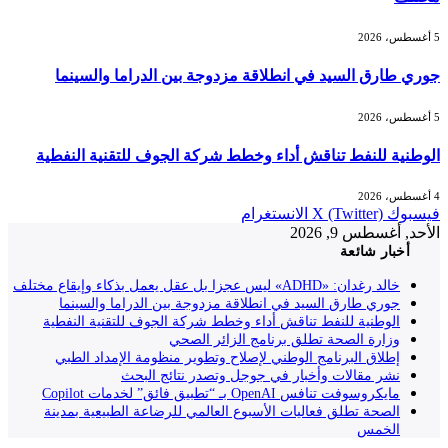
5 أغسطس، 2026
جوري طارق السيد في انطلاقة مزدوجة بين الدراما والسينما
5 أغسطس، 2026
الوطنية للنفط تناقش أداء وخطط شركة الجوف للتقنية النفطية
4 أغسطس، 2026
فيسبوك
X (Twitter)
الانستغرام
الأحد, أغسطس 9, 2026
أخبار شائعة
خالد رغدان: «ADHD» ليس عجزا بل عقل يعمل بذكاء وإيقاع مختلف
جوري طارق السيد في انطلاقة مزدوجة بين الدراما والسينما
الوطنية للنفط تناقش أداء وخطط شركة الجوف للتقنية النفطية
وزارة الصحة تطلق برنامج الزائر الصحي
إطلاق البرنامج الوطني لإصلاح وتطوير منظومة الإمداد الطبي
نشر مقالات وأخبار في جوجل وتصدر نتائج البحث
مايكروسوفت تنافس OpenAI بـ “تطبيق فائق” لخدمات Copilot
الصحة تطلق فعاليات الأسبوع العالمي للرضاعة الطبيعية بمدينة
الخمس