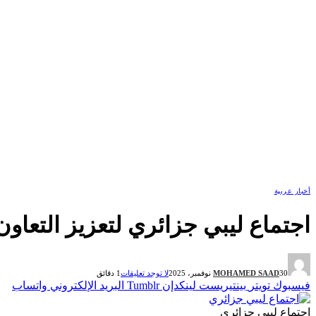
أخبار عربية
اجتماع ليبي جزائري لتعزيز التعاون
30 نوفمبر، 2025
MOHAMED SAAD
لا توجد تعليقات
1 دقائق
فيسبوك
تويتر
بينتيريست
لينكدإن
Tumblr
البريد الإلكتروني
واتساب
اجتماع ليبي جزائري