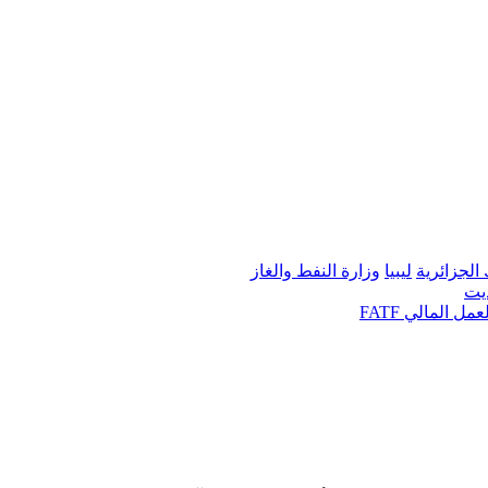
لجزائرية
ليبيا
وزارة النفط والغاز
يت
 المالي FATF