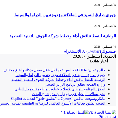
5 أغسطس، 2026
جوري طارق السيد في انطلاقة مزدوجة بين الدراما والسينما
5 أغسطس، 2026
الوطنية للنفط تناقش أداء وخطط شركة الجوف للتقنية النفطية
4 أغسطس، 2026
فيسبوك
X (Twitter)
الانستغرام
الجمعة, أغسطس 7, 2026
أخبار شائعة
خالد رغدان: «ADHD» ليس عجزا بل عقل يعمل بذكاء وإيقاع مختلف
جوري طارق السيد في انطلاقة مزدوجة بين الدراما والسينما
الوطنية للنفط تناقش أداء وخطط شركة الجوف للتقنية النفطية
وزارة الصحة تطلق برنامج الزائر الصحي
إطلاق البرنامج الوطني لإصلاح وتطوير منظومة الإمداد الطبي
نشر مقالات وأخبار في جوجل وتصدر نتائج البحث
مايكروسوفت تنافس OpenAI بـ “تطبيق فائق” لخدمات Copilot
الصحة تطلق فعاليات الأسبوع العالمي للرضاعة الطبيعية بمدينة الخمس
إشترك الآن