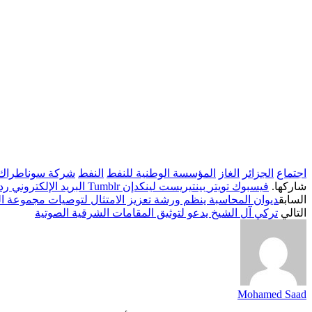
اجتماع
الجزائر
الغاز
المؤسسة الوطنية للنفط
النفط
شركة سوناطراك ا
شاركها.
فيسبوك
تويتر
بينتيريست
لينكدإن
Tumblr
البريد الإلكتروني
رد
السابق
ديوان المحاسبة ينظم ورشة تعزيز الامتثال لتوصيات مجموعة العمل
التالي
تركي آل الشيخ يدعو لتوثيق المقامات الشرقية الصوتية
Mohamed Saad