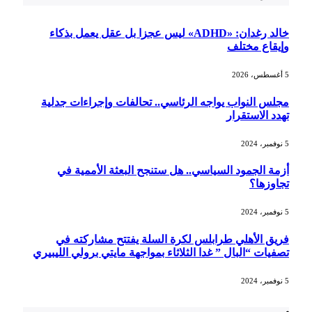
خالد رغدان: «ADHD» ليس عجزا بل عقل يعمل بذكاء
وإيقاع مختلف
5 أغسطس، 2026
مجلس النواب يواجه الرئاسي.. تحالفات وإجراءات جدلية
تهدد الاستقرار
5 نوفمبر، 2024
أزمة الجمود السياسي.. هل ستنجح البعثة الأممية في
تجاوزها؟
5 نوفمبر، 2024
فريق الأهلي طرابلس لكرة السلة يفتتح مشاركته في
تصفيات “البال ” غدا الثلاثاء بمواجهة مايتي برولي الليبيري
5 نوفمبر، 2024