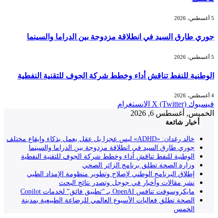
5 أغسطس، 2026
جوري طارق السيد في انطلاقة مزدوجة بين الدراما والسينما
5 أغسطس، 2026
الوطنية للنفط تناقش أداء وخطط شركة الجوف للتقنية النفطية
4 أغسطس، 2026
فيسبوك
X (Twitter)
الانستغرام
الخميس, أغسطس 6, 2026
أخبار شائعة
خالد رغدان: «ADHD» ليس عجزا بل عقل يعمل بذكاء وإيقاع مختلف
جوري طارق السيد في انطلاقة مزدوجة بين الدراما والسينما
الوطنية للنفط تناقش أداء وخطط شركة الجوف للتقنية النفطية
وزارة الصحة تطلق برنامج الزائر الصحي
إطلاق البرنامج الوطني لإصلاح وتطوير منظومة الإمداد الطبي
نشر مقالات وأخبار في جوجل وتصدر نتائج البحث
مايكروسوفت تنافس OpenAI بـ “تطبيق فائق” لخدمات Copilot
الصحة تطلق فعاليات الأسبوع العالمي للرضاعة الطبيعية بمدينة
الخمس