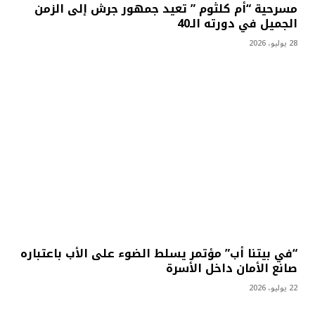
مسرحية “أم كلثوم ” تعيد جمهور جرش إلى الزمن
الجميل في دورته الـ40
28 يوليو، 2026
“في بيتنا أب” مؤتمر يسلط الضوء على الأب باعتباره
صانع الأمان داخل الأسرة
22 يوليو، 2026