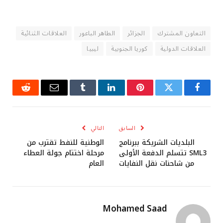
التعاون المشترك
الجزائر
الطاهر الباعور
العلاقات الثنائية
العلاقات الدولية
كوريا الجنوبية
ليبيا
فيسبوك
تويتر
بينتيريست
لينكدإن
Tumblr
البريد
رديت
الإلكتروني
السابق
التالي
البلديات الشريكة ببرنامج
الوطنية للنفط تقترب من
SML3 تتسلم الدفعة الأولى
مرحلة اختتام جولة العطاء
من شاحنات نقل النفايات
العام
Mohamed Saad