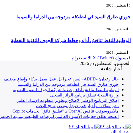
5 أغسطس، 2026
جوري طارق السيد في انطلاقة مزدوجة بين الدراما والسينما
5 أغسطس، 2026
الوطنية للنفط تناقش أداء وخطط شركة الجوف للتقنية النفطية
4 أغسطس، 2026
فيسبوك
X (Twitter)
الانستغرام
الخميس, أغسطس 6, 2026
أخبار شائعة
خالد رغدان: «ADHD» ليس عجزا بل عقل يعمل بذكاء وإيقاع مختلف
جوري طارق السيد في انطلاقة مزدوجة بين الدراما والسينما
الوطنية للنفط تناقش أداء وخطط شركة الجوف للتقنية النفطية
وزارة الصحة تطلق برنامج الزائر الصحي
إطلاق البرنامج الوطني لإصلاح وتطوير منظومة الإمداد الطبي
نشر مقالات وأخبار في جوجل وتصدر نتائج البحث
مايكروسوفت تنافس OpenAI بـ “تطبيق فائق” لخدمات Copilot
الصحة تطلق فعاليات الأسبوع العالمي للرضاعة الطبيعية بمدينة الخمس
إشترك الآن