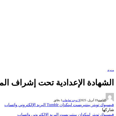
مدونة
الشهادة الإعدادية تحت إشراف المرك
الباحث
19 أبريل، 2025
لا توجد تعليقات
1 دقائق
فيسبوك
تويتر
بينتيريست
لينكدإن
Tumblr
البريد الإلكتروني
واتساب
شاركها
فيسبوك
تويتر
لينكدإن
بينتيريست
البريد الإلكتروني
واتساب