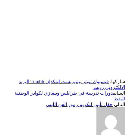
شاركها.
فيسبوك
تويتر
بينتيريست
لينكدإن
Tumblr
البريد
الإلكتروني
رديت
السابق
دورات تدريبية في طرابلس وبنغازي لكوادر الوطنية
للنفط
التالي
حفل تأبين لتكريم رموز الفن الليبي