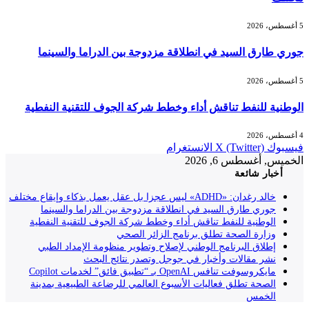
5 أغسطس، 2026
جوري طارق السيد في انطلاقة مزدوجة بين الدراما والسينما
5 أغسطس، 2026
الوطنية للنفط تناقش أداء وخطط شركة الجوف للتقنية النفطية
4 أغسطس، 2026
فيسبوك
X (Twitter)
الانستغرام
الخميس, أغسطس 6, 2026
أخبار شائعة
خالد رغدان: «ADHD» ليس عجزا بل عقل يعمل بذكاء وإيقاع مختلف
جوري طارق السيد في انطلاقة مزدوجة بين الدراما والسينما
الوطنية للنفط تناقش أداء وخطط شركة الجوف للتقنية النفطية
وزارة الصحة تطلق برنامج الزائر الصحي
إطلاق البرنامج الوطني لإصلاح وتطوير منظومة الإمداد الطبي
نشر مقالات وأخبار في جوجل وتصدر نتائج البحث
مايكروسوفت تنافس OpenAI بـ “تطبيق فائق” لخدمات Copilot
الصحة تطلق فعاليات الأسبوع العالمي للرضاعة الطبيعية بمدينة
الخمس