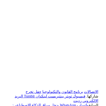
الاتصالات
برنامج القانون والتكنولوجيا
حفل تخرج
شاركها.
فيسبوك
تويتر
بينتيريست
لينكدإن
Tumblr
البريد
الإلكتروني
رديت
السابق
واتساب WhatsApp يدخل سباق الذكاء الاصطناعي: