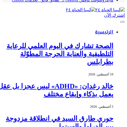
مايكروسوفت تنافس OpenAI بـ “تطبيق فائق” لخدمات Copilot
إشترك الآن
الرئيسية
الصحة تشارك في اليوم العلمي للرعاية
التلطيفية والعناية الحرجة المطوّلة
بطرابلس
10 أغسطس، 2026
خالد رغدان: «ADHD» ليس عجزا بل عقل
يعمل بذكاء وإيقاع مختلف
5 أغسطس، 2026
جوري طارق السيد في انطلاقة مزدوجة
بين الدراما والسينما