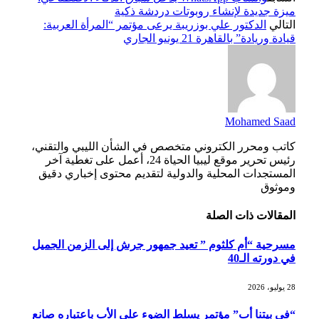
ميزة جديدة لإنشاء روبوتات دردشة ذكية
التالي
الدكتور علي بوزريبة يرعى مؤتمر “المرأة العربية:
قيادة وريادة” بالقاهرة 21 يونيو الجاري
Mohamed Saad
كاتب ومحرر الكتروني متخصص في الشأن الليبي والتقني،
رئيس تحرير موقع ليبيا الحياة 24، أعمل على تغطية آخر
المستجدات المحلية والدولية لتقديم محتوى إخباري دقيق
وموثوق
المقالات
ذات الصلة
مسرحية “أم كلثوم ” تعيد جمهور جرش إلى الزمن الجميل
في دورته الـ40
28 يوليو، 2026
“في بيتنا أب” مؤتمر يسلط الضوء على الأب باعتباره صانع